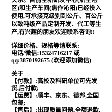
关系。目前全新研发中心(航空港
区)和生产车间(焦作沁阳)已经投入
使用,可承接克级别到公斤、百公斤
以致吨级产品定制开发、代工等生
产,有兴趣的朋友欢迎联系咨询!!
详细价格、规格等请联系:
电话/微信:15324716217 或
qq:3870192675 (欢迎添加微信)
关于
【付款】:高校及科研单位可先发
货,后付款;
【运费】:顺丰、京东、德邦,全国
包邮;
【售后】:出现质量问题,全额退款,