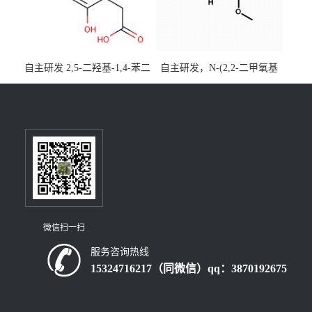
自主研发 2,5-二羟基-1,4-苯二
自主研发，N-(2,2-二甲氧基
乙酸CAS号5488-16-4；公斤
乙基)丙烯酰胺CAS号49707-
级现货优势供应，质量保
23-5；丙烯酰胺类单体优势供
障，价格优惠，欢迎咨询！
应，公斤级现货，质量保
百公斤级可供应
障，量多优惠，欢迎咨询！
微信扫一扫
服务咨询热线
15324716217（同微信）qq：3870192675