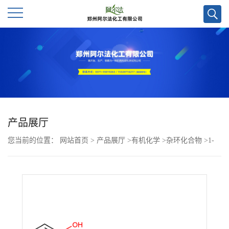
公
司
首
页
产品展厅
您当前的位置：
网站首页
>
产品展厅
>
有机化学
>
杂环化合物
>
1-
公
(4-(6-氯-8-氟-7-(2-氟-6-羟基苯基)喹唑啉-4-基)哌嗪-1-基)乙酮CAS号
司
1892550-42-3
介
绍