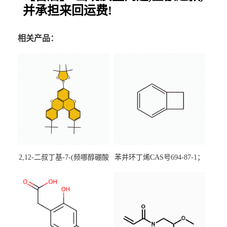
并承担来回运费!
相关产品：
2,12-二叔丁基-7-(频哪醇硼酸
苯并环丁烯CAS号694-87-1；
酯)-5,9-二氧杂-13b-硼萘并
优势主营产品，现货直发，
[3,2,1-de]蒽CAS号2648896-
大小包装均可
28-8；优势供应，可按需分
装，实验室现货直发