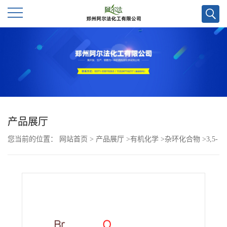
公
司
首
页
产品展厅
您当前的位置：
网站首页
>
产品展厅
>
有机化学
>
杂环化合物
>
3,5-
公
二溴异烟酸乙酯CAS号1214375-76-4；少量现货，可定制
司
介
绍