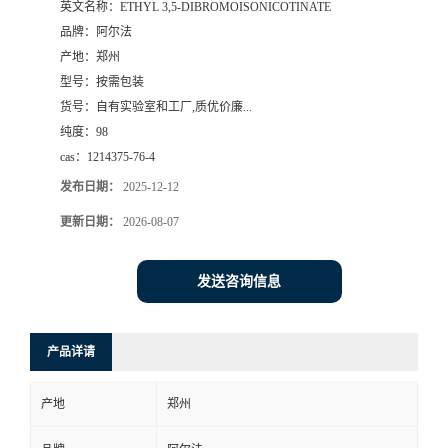
英文名称：
ETHYL 3,5-DIBROMOISONICOTINATE
品牌：
阿尔法
系
产地：
郑州
型号：
按需包装
方
货号：
自有实验室和工厂,质优价廉...
纯度：
98
式
cas：
1214375-76-4
在
发布日期：
2025-12-12
更新日期：
2026-08-07
线
发送咨询信息
留
言
产品详请
产地
郑州