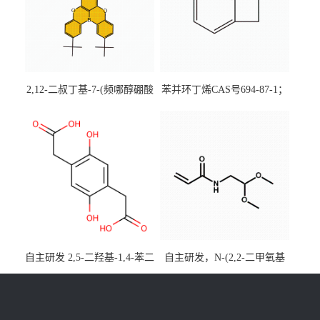
2,12-二叔丁基-7-(频哪醇硼酸
苯并环丁烯CAS号694-87-1；
酯)-5,9-二氧杂-13b-硼萘并
优势主营产品，现货直发，
[3,2,1-de]蒽CAS号2648896-
大小包装均可
28-8；优势供应，可按需分
装，实验室现货直发
自主研发 2,5-二羟基-1,4-苯二
自主研发，N-(2,2-二甲氧基
乙酸CAS号5488-16-4；公斤
乙基)丙烯酰胺CAS号49707-
级现货优势供应，质量保
23-5；丙烯酰胺类单体优势供
障，价格优惠，欢迎咨询！
应，公斤级现货，质量保