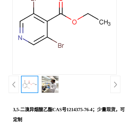
证
书
荣
誉
产
品
展
3,5-二溴异烟酸乙酯CAS号1214375-76-4；少量现货，可
厅
定制
联