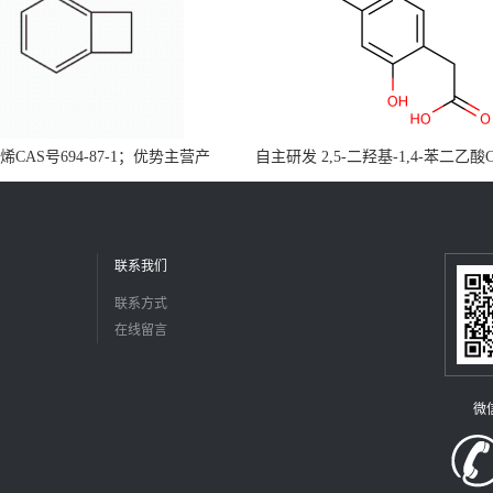
CAS号694-87-1；优势主营产
自主研发 2,5-二羟基-1,4-苯二乙酸
，现货直发，大小包装均可
5488-16-4；公斤级现货优势供应
障，价格优惠，欢迎咨询！百公斤
联系我们
联系方式
在线留言
微