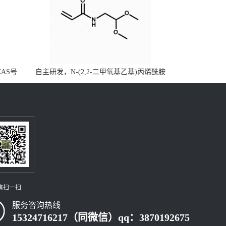
CAS号
自主研发，N-(2,2-二甲氧基乙基)丙烯酰胺
，质量保
CAS号49707-23-5；丙烯酰胺类单体优势供
级可供应
应，公斤级现货，质量保障，量多优惠，欢
迎咨询！
信扫一扫
服务咨询热线
15324716217（同微信）qq：3870192675