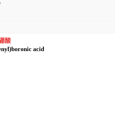
0
)硼酸
yl)boronic acid