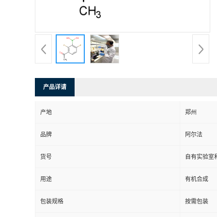
系
方
式
产品详请
在
产地
郑州
线
品牌
阿尔法
留
货号
自有实验室和
言
用途
有机合成
包装规格
按需包装