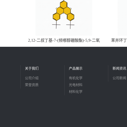
2,12-二叔丁基-7-(频哪醇硼酸酯)-5,9-二氧
苯并环丁烯
杂-13b-硼萘并[3,2,1-de]蒽CAS号2648896-
品
28-8；优势供应，可按需分装，实验室现货
直发
关于我们
产品展示
新闻资讯
公司介绍
有机化学
公司新闻
荣誉资质
光电材料
材料化学