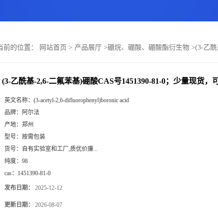
当前的位置：
网站首页
>
产品展厅
>
硼烷、硼酸、硼酸酯衍生物
>
(3-乙
(3-乙酰基-2,6-二氟苯基)硼酸CAS号1451390-81-0；少量现货
英文名称：
(3-acetyl-2,6-difluorophenyl)boronic acid
品牌：
阿尔法
产地：
郑州
型号：
按需包装
货号：
自有实验室和工厂,质优价廉...
纯度：
98
cas：
1451390-81-0
发布日期：
2025-12-12
更新日期：
2026-08-07