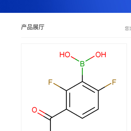
证
书
产品展厅
您
荣
誉
产
品
展
厅
联