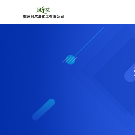
公
司
首
页
公
司
介
绍