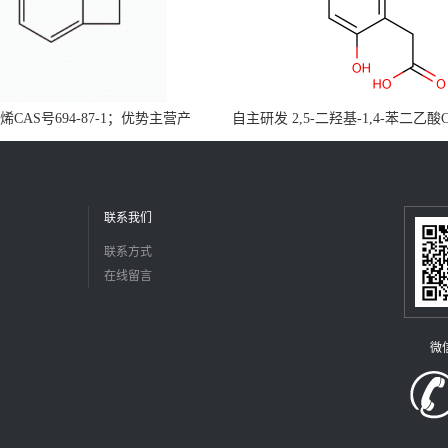
CAS号694-87-1；优势主营产
自主研发 2,5-二羟基-1,4-苯二乙酸
，现货直发，大小包装均可
5488-16-4；公斤级现货优势供应
障，价格优惠，欢迎咨询！百公斤
联系我们
联系方式
在线留言
微