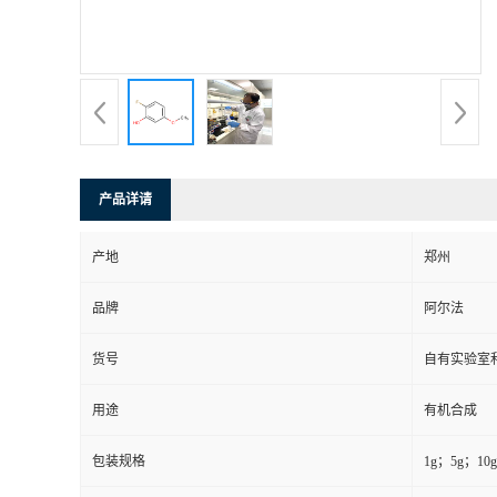
系
方
式
产品详请
在
产地
郑州
线
品牌
阿尔法
留
货号
自有实验室和
言
用途
有机合成
包装规格
1g；5g；1