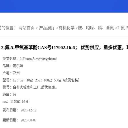
前的位置：
网站首页
>
产品展厅
>
有机化学
>
胺、吲哚、腈、含氟
>
2-氟
2-氟-5-甲氧基苯酚CAS号117902-16-6； 优势供应，量多优惠
英文名称：
2-Fluoro-5-methoxyphenol
品牌：
阿尔法
产地：
郑州
型号：
1g；5g；10g；25g；100g；500g（按需包装）
货号：
自有实验室和工厂,质优价廉...
纯度：
98
cas：
117902-16-6
发布日期：
2025-12-12
更新日期：
2026-08-07