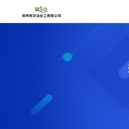
公
司
首
页
公
司
介
绍