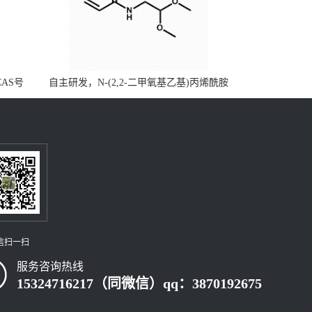
CAS号
自主研发，N-(2,2-二甲氧基乙基)丙烯酰胺
，质量保
CAS号49707-23-5；丙烯酰胺类单体优势供
级可供应
应，公斤级现货，质量保障，量多优惠，欢
迎咨询！
信扫一扫
服务咨询热线
15324716217（同微信）qq：3870192675