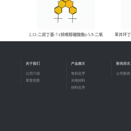
2,12-二叔丁基-7-(频哪醇硼酸酯)-5,9-二氧
苯并环丁烯
杂-13b-硼萘并[3,2,1-de]蒽CAS号2648896-
品
28-8；优势供应，可按需分装，实验室现货
直发
关于我们
产品展示
新闻资讯
公司介绍
有机化学
公司新闻
荣誉资质
光电材料
材料化学