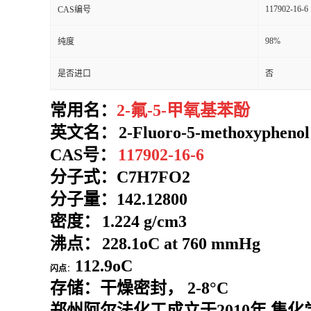
117902-16-6
CAS编号
98%
纯度
是否进口
否
常用名：
2-氟-5-甲氧基苯酚
英文名：
2-Fluoro-5-methoxyphenol
CAS号：
117902-16-6
分子式：
C7H7FO2
分子量：
142.12800
密度：
1.224 g/cm3
沸点：
228.1oC at 760 mmHg
112.9oC
闪点
：
存储：干燥密封， 2-8°C
郑州阿尔法化工成立于2010年,集