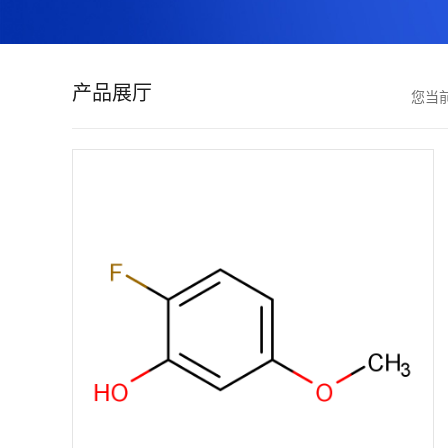
证
书
产品展厅
您当
荣
誉
产
品
展
厅
联