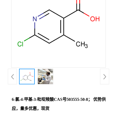
证
书
荣
誉
产
品
展
6-氯-4-甲基-3-吡啶羧酸CAS号503555-50-8； 优势供
厅
应，量多优惠，现货
联