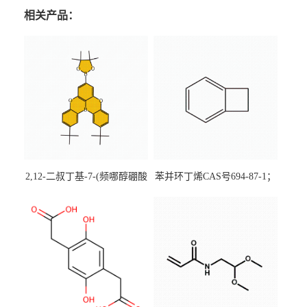
相关产品：
2,12-二叔丁基-7-(频哪醇硼酸
苯并环丁烯CAS号694-87-1；
酯)-5,9-二氧杂-13b-硼萘并
优势主营产品，现货直发，
[3,2,1-de]蒽CAS号2648896-
大小包装均可
28-8；优势供应，可按需分
装，实验室现货直发