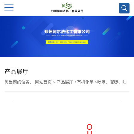
公
司
首
页
产品展厅
您当前的位置：
网站首页
>
产品展厅
>
有机化学
>
吡啶、嘧啶、呋
公
喃、炔烃
>
6-氯-4-甲基-3-吡啶羧酸CAS号503555-50-8； 优势供应，
司
量多优惠，现货
介
绍