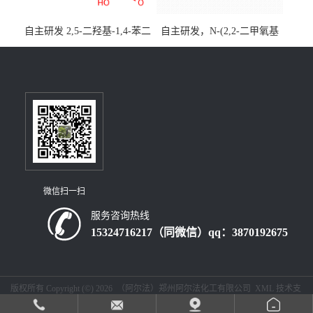
自主研发 2,5-二羟基-1,4-苯二
自主研发，N-(2,2-二甲氧基
乙酸CAS号5488-16-4；公斤
乙基)丙烯酰胺CAS号49707-
级现货优势供应，质量保
23-5；丙烯酰胺类单体优势供
障，价格优惠，欢迎咨询！
应，公斤级现货，质量保
百公斤级可供应
障，量多优惠，欢迎咨询！
微信扫一扫
服务咨询热线
15324716217（同微信）qq：3870192675
版权所有 Copyright (©) 2026
（阿尔法）郑州阿尔法化工有限公司
XML
技术支
持：
盖德化工网
食品商务网