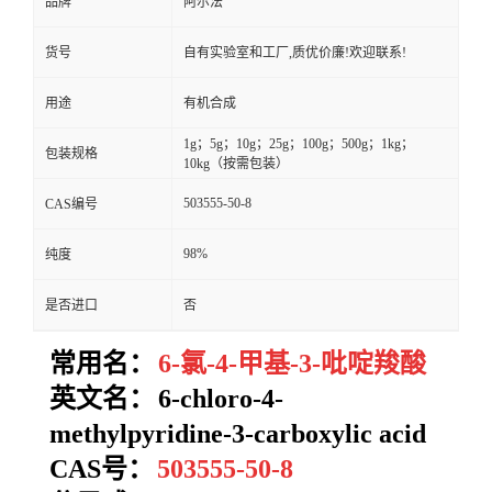
品牌
阿尔法
货号
自有实验室和工厂,质优价廉!欢迎联系!
用途
有机合成
1g；5g；10g；25g；100g；500g；1kg；
包装规格
10kg（按需包装）
503555-50-8
CAS编号
98%
纯度
是否进口
否
常用名：
6-氯-4-甲基-3-吡啶羧酸
英文名：
6-chloro-4-
methylpyridine-3-carboxylic acid
CAS号：
503555-50-8