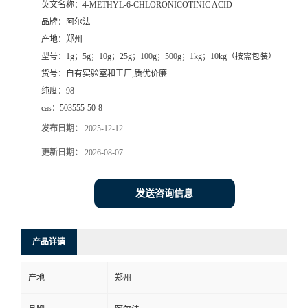
英文名称：
4-METHYL-6-CHLORONICOTINIC ACID
品牌：
阿尔法
系
产地：
郑州
型号：
1g；5g；10g；25g；100g；500g；1kg；10kg（按需包装）
方
货号：
自有实验室和工厂,质优价廉...
纯度：
98
式
cas：
503555-50-8
在
发布日期：
2025-12-12
更新日期：
2026-08-07
线
发送咨询信息
留
言
产品详请
产地
郑州