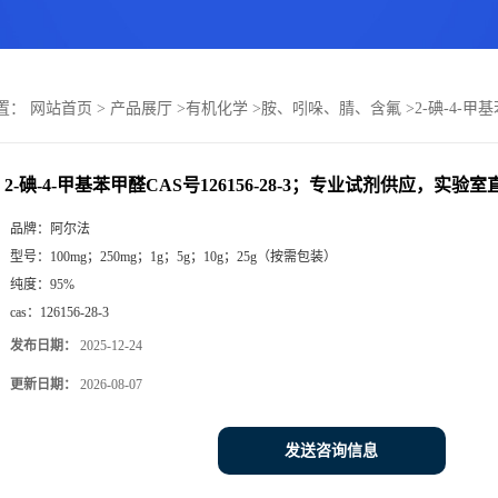
置：
网站首页
>
产品展厅
>
有机化学
>
胺、吲哚、腈、含氟
>
2-碘-4-
2-碘-4-甲基苯甲醛CAS号126156-28-3；专业试剂供应，实验
品牌：
阿尔法
型号：
100mg；250mg；1g；5g；10g；25g（按需包装）
纯度：
95%
cas：
126156-28-3
发布日期：
2025-12-24
更新日期：
2026-08-07
发送咨询信息