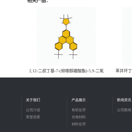
相关产品：
2,12-二叔丁基-7-(频哪醇硼酸酯)-5,9-二氧
苯并环丁烯
杂-13b-硼萘并[3,2,1-de]蒽CAS号2648896-
品
28-8；优势供应，可按需分装，实验室现货
直发
关于我们
产品展示
新闻资讯
公司介绍
有机化学
公司新闻
荣誉资质
光电材料
材料化学