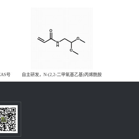
CAS号
自主研发，N-(2,2-二甲氧基乙基)丙烯酰胺
，质量保
CAS号49707-23-5；丙烯酰胺类单体优势供
级可供应
应，公斤级现货，质量保障，量多优惠，欢
迎咨询！