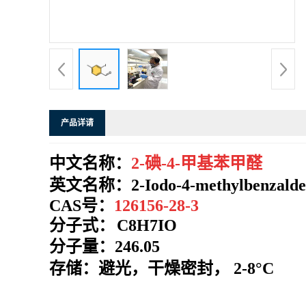
系
方
式
产品详请
在
中文名称：
2-碘-4-甲基苯甲醛
线
英文名称：
2-Iodo-4-methylbenzald
留
CAS号：
126156-28-3
分子式：
C8H7IO
言
分子量：
246.05
存储：避光，干燥密封，
2-8°C