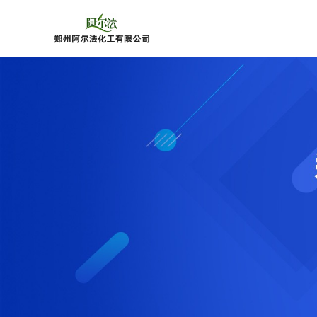
公
司
首
页
公
司
介
绍