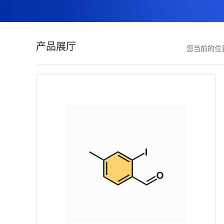
证
书
产品展厅
您当前的位
荣
誉
产
品
展
厅
联