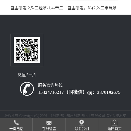
自主研发 2,5-二羟基-1,4-苯二
自主研发，N-(2,2-二甲氧基
乙酸CAS号5488-16-4；公斤
乙基)丙烯酰胺CAS号49707-
级现货优势供应，质量保
23-5；丙烯酰胺类单体优势供
障，价格优惠，欢迎咨询！
应，公斤级现货，质量保
百公斤级可供应
障，量多优惠，欢迎咨询！
微信扫一扫
服务咨询热线
15324716217（同微信）qq：3870192675
版权所有 Copyright (©) 2026
（阿尔法）郑州阿尔法化工有限公司
XML
技术支
持：
盖德化工网
食品商务网
一键电话
在线留言
联系我们
返回首页