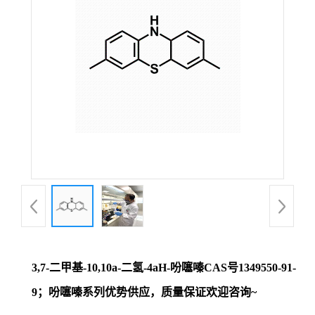
证
书
荣
誉
产
品
展
3,7-二甲基-10,10a-二氢-4aH-吩噻嗪CAS号1349550-91-
厅
9；吩噻嗪系列优势供应，质量保证欢迎咨询~
联