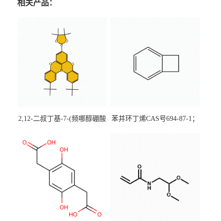
相关产品：
2,12-二叔丁基-7-(频哪醇硼酸
苯并环丁烯CAS号694-87-1；
酯)-5,9-二氧杂-13b-硼萘并
优势主营产品，现货直发，
[3,2,1-de]蒽CAS号2648896-
大小包装均可
28-8；优势供应，可按需分
装，实验室现货直发