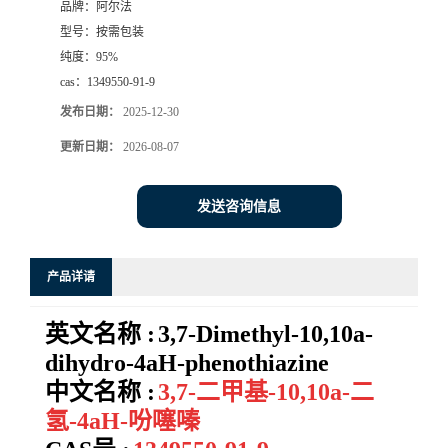
品牌：
阿尔法
型号：
按需包装
系
纯度：
95%
cas：
1349550-91-9
方
发布日期：
2025-12-30
式
更新日期：
2026-08-07
在
发送咨询信息
线
产品详请
留
英文名称 :
3,7-Dimethyl-10,10a-
言
dihydro-4aH-phenothiazine
中文名称 :
3,7-二甲基-10,10a-二
氢-4aH-吩噻嗪