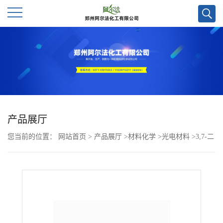
公
司
首
页
产品展厅
您当前的位置：
网站首页
>
产品展厅
>
材料化学
>
光电材料
>
3,7-二
公
甲基-10,10a-二氢-4aH-吩噻嗪CAS号1349550-91-9；吩噻嗪系列优势
司
供应，质量保证欢迎咨询~
介
绍