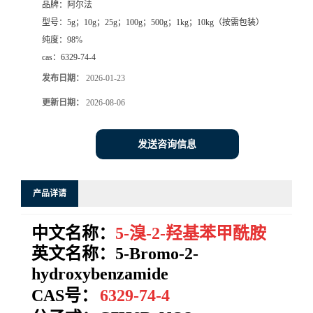
品牌：
阿尔法
型号：
5g；10g；25g；100g；500g；1kg；10kg（按需包装）
系
纯度：
98%
cas：
6329-74-4
方
发布日期：
2026-01-23
式
更新日期：
2026-08-06
在
发送咨询信息
线
产品详请
留
中文名称：
5-溴-2-羟基苯甲酰胺
言
英文名称：5-Bromo-2-
hydroxybenzamide
CAS号：
6329-74-4