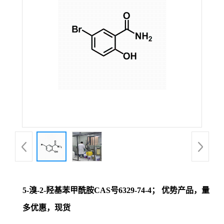
证
书
荣
誉
产
品
展
5-溴-2-羟基苯甲酰胺CAS号6329-74-4； 优势产品，量
厅
多优惠，现货
联