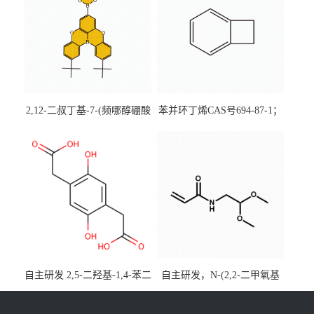
2,12-二叔丁基-7-(频哪醇硼酸
苯并环丁烯CAS号694-87-1；
酯)-5,9-二氧杂-13b-硼萘并
优势主营产品，现货直发，
[3,2,1-de]蒽CAS号2648896-
大小包装均可
28-8；优势供应，可按需分
装，实验室现货直发
自主研发 2,5-二羟基-1,4-苯二
自主研发，N-(2,2-二甲氧基
乙酸CAS号5488-16-4；公斤
乙基)丙烯酰胺CAS号49707-
级现货优势供应，质量保
23-5；丙烯酰胺类单体优势供