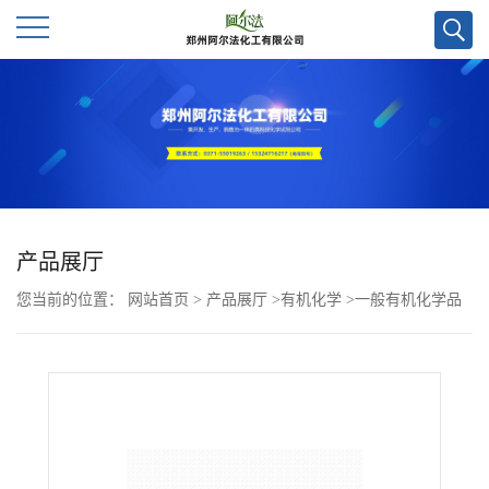
公
司
首
页
产品展厅
您当前的位置：
网站首页
>
产品展厅
>
有机化学
>
一般有机化学品
公
>
5-溴-2-羟基苯甲酰胺CAS号6329-74-4； 优势产品，量多优惠，现
司
货
介
绍