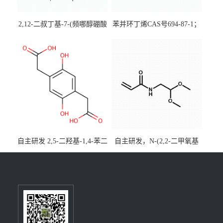
2,12-二叔丁基-7-(频哪醇硼酸
苯并环丁烯CAS号694-87-1；
酯)-5,9-二氧杂-13b-硼萘并
优势主营产品，现货直发，
[3,2,1-de]蒽CAS号2648896-
大小包装均可
28-8；优势供应，可按需分
装，实验室现货直发
自主研发 2,5-二羟基-1,4-苯二
自主研发，N-(2,2-二甲氧基
乙酸CAS号5488-16-4；公斤
乙基)丙烯酰胺CAS号49707-
级现货优势供应，质量保
23-5；丙烯酰胺类单体优势供
障，价格优惠，欢迎咨询！
应，公斤级现货，质量保
百公斤级可供应
障，量多优惠，欢迎咨询！