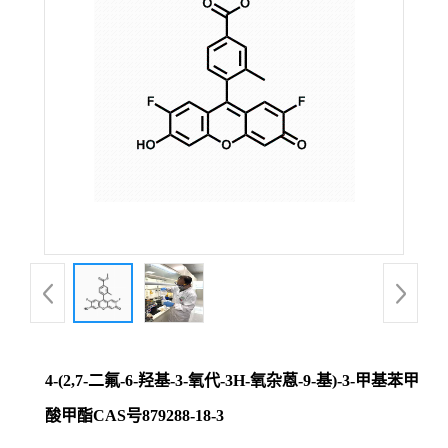
证
书
荣
誉
产
品
展
4-(2,7-二氟-6-羟基-3-氧代-3H-氧杂蒽-9-基)-3-甲基苯甲
厅
酸甲酯CAS号879288-18-3
联