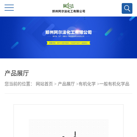
公
司
首
页
产品展厅
您当前的位置：
网站首页
>
产品展厅
>
有机化学
>
一般有机化学品
公
>
4-(2,7-二氟-6-羟基-3-氧代-3H-氧杂蒽-9-基)-3-甲基苯甲酸甲酯CAS
司
号879288-18-3
介
绍