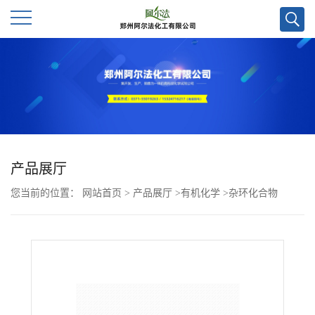
公
司
首
页
产品展厅
您当前的位置：
网站首页
>
产品展厅
>
有机化学
>
杂环化合物
公
>
1,3,4-恶二唑-2-醇CAS号51517-09-0；优势供应，实验室直发，质量
司
保障，欢迎联系咨询！
介
绍