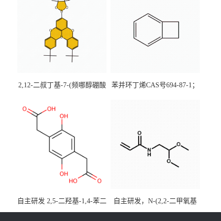
2,12-二叔丁基-7-(频哪醇硼酸
苯并环丁烯CAS号694-87-1；
酯)-5,9-二氧杂-13b-硼萘并
优势主营产品，现货直发，
[3,2,1-de]蒽CAS号2648896-
大小包装均可
28-8；优势供应，可按需分
装，实验室现货直发
自主研发 2,5-二羟基-1,4-苯二
自主研发，N-(2,2-二甲氧基
乙酸CAS号5488-16-4；公斤
乙基)丙烯酰胺CAS号49707-