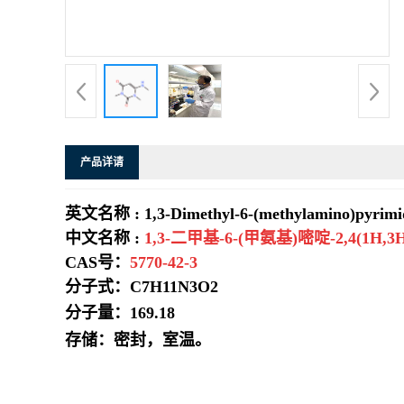
系
方
式
产品详请
在
英文名称 : 1,3-Dimethyl-6-(methylamino)pyrimid
线
中文名称 :
1,3-二甲基-6-(甲氨基)嘧啶-2,4(1H,3
留
CAS号：
5770-42-3
分子式：C7H11N3O2
言
分子量：
169.18
存储：密封，室温。