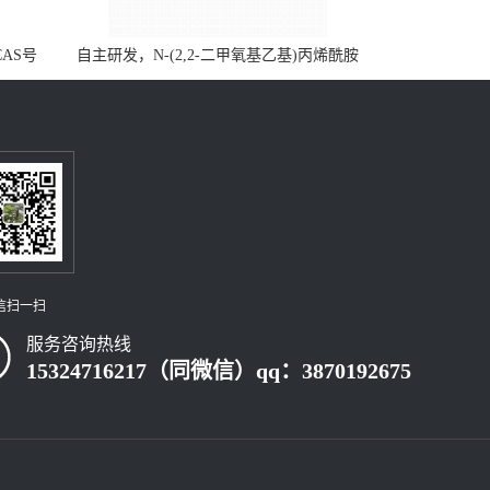
CAS号
自主研发，N-(2,2-二甲氧基乙基)丙烯酰胺
，质量保
CAS号49707-23-5；丙烯酰胺类单体优势供
级可供应
应，公斤级现货，质量保障，量多优惠，欢
迎咨询！
信扫一扫
服务咨询热线
15324716217（同微信）qq：3870192675