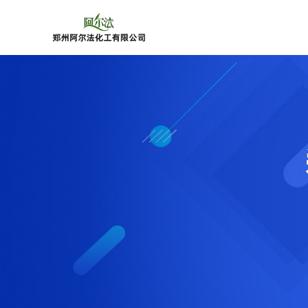
公
司
首
页
公
司
介
绍