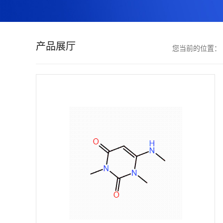
证
书
产品展厅
您当前的位置：
荣
誉
产
品
展
厅
联