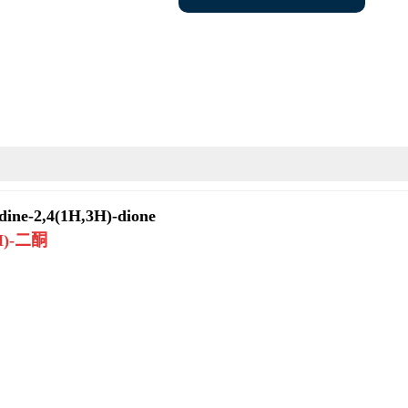
ine-2,4(1H,3H)-dione
H)-二酮