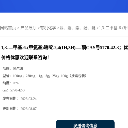
网站首页
>
产品展厅
>
有机化学
>
醇、酮、酯、酚、醚
>
1,3-二甲基-6-(
1,3-二甲基-6-(甲氨基)嘧啶-2,4(1H,3H)-二酮CAS号5770-4
价格优惠欢迎联系咨询！
品牌：
阿尔法
型号：
100mg；250mg；1g；5g；25g；100g（按需包装）
纯度：
95%
cas：
5770-42-3
发布日期：
2026-03-24
更新日期：
2026-08-07
发送咨询信息