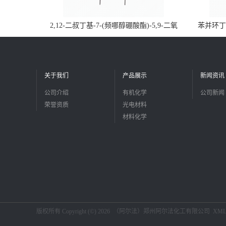
2,12-二叔丁基-7-(频哪醇硼酸酯)-5,9-二氧
苯并环丁烯
杂-13b-硼萘并[3,2,1-de]蒽CAS号2648896-
品
28-8；优势供应，可按需分装，实验室现货
直发
关于我们
产品展示
新闻资讯
公司介绍
有机化学
公司新闻
荣誉资质
光电材料
材料化学
版权所有 Copyright (©) 2026
（阿尔法）郑州阿尔法化工有限公司
XM