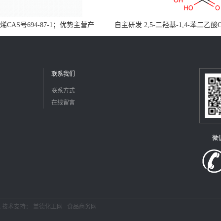
CAS号694-87-1；优势主营产
自主研发 2,5-二羟基-1,4-苯二乙酸
，现货直发，大小包装均可
5488-16-4；公斤级现货优势供应
障，价格优惠，欢迎咨询！百公斤
联系我们
联系方式
在线留言
微
L
技术支持：
盖德化工网
食品商务网