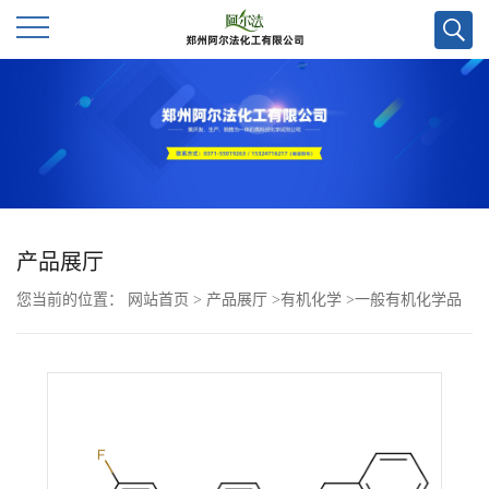
公
司
首
页
产品展厅
您当前的位置：
网站首页
>
产品展厅
>
有机化学
>
一般有机化学品
公
>
2,6-双（苄氧基）-3-（4-溴-3,5-二氟苯基）吡啶CAS号3077381-58-
司
6
介
绍