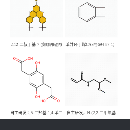
2,12-二叔丁基-7-(频哪醇硼酸
苯并环丁烯CAS号694-87-1；
酯)-5,9-二氧杂-13b-硼萘并
优势主营产品，现货直发，
[3,2,1-de]蒽CAS号2648896-
大小包装均可
28-8；优势供应，可按需分
装，实验室现货直发
自主研发 2,5-二羟基-1,4-苯二
自主研发，N-(2,2-二甲氧基
乙酸CAS号5488-16-4；公斤
乙基)丙烯酰胺CAS号49707-
级现货优势供应，质量保
23-5；丙烯酰胺类单体优势供