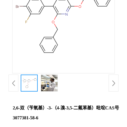
证
书
荣
誉
产
品
展
2,6-双（苄氧基）-3-（4-溴-3,5-二氟苯基）吡啶CAS号
厅
3077381-58-6
联