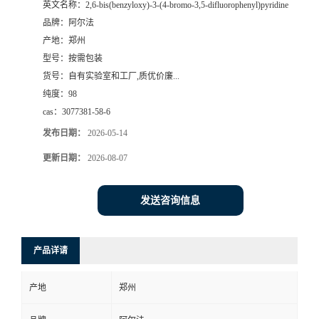
英文名称：
2,6-bis(benzyloxy)-3-(4-bromo-3,5-difluorophenyl)pyridine
品牌：
阿尔法
系
产地：
郑州
型号：
按需包装
方
货号：
自有实验室和工厂,质优价廉...
纯度：
98
式
cas：
3077381-58-6
在
发布日期：
2026-05-14
更新日期：
2026-08-07
线
发送咨询信息
留
言
产品详请
产地
郑州