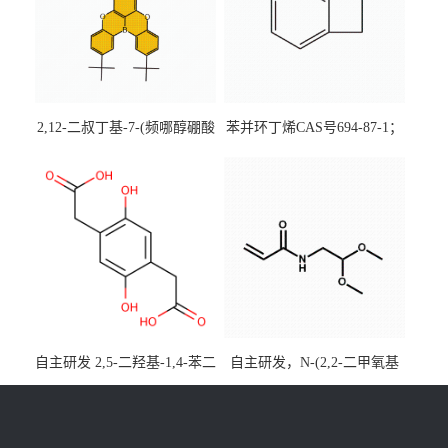
2,12-二叔丁基-7-(频哪醇硼酸
苯并环丁烯CAS号694-87-1；
酯)-5,9-二氧杂-13b-硼萘并
优势主营产品，现货直发，
[3,2,1-de]蒽CAS号2648896-
大小包装均可
28-8；优势供应，可按需分
装，实验室现货直发
自主研发 2,5-二羟基-1,4-苯二
自主研发，N-(2,2-二甲氧基
乙酸CAS号5488-16-4；公斤
乙基)丙烯酰胺CAS号49707-
级现货优势供应，质量保
23-5；丙烯酰胺类单体优势供
障，价格优惠，欢迎咨询！
应，公斤级现货，质量保