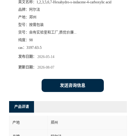
英文名称：
1,2,3,5,6,7-Hexahydro-s-indacene-4-carboxylic acid
品牌：
阿尔法
系
产地：
郑州
型号：
按需包装
方
货号：
自有实验室和工厂,质优价廉...
纯度：
98
式
cas：
3197-63-5
在
发布日期：
2026-05-14
更新日期：
2026-08-07
线
发送咨询信息
留
言
产品详请
产地
郑州