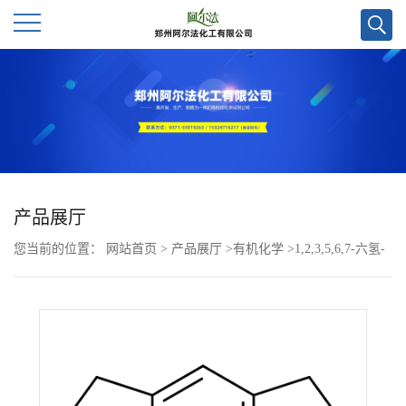
公
司
首
页
产品展厅
您当前的位置：
网站首页
>
产品展厅
>
有机化学
>
1,2,3,5,6,7-六氢-
公
S-茚-4-羧酸CAS号3197-63-5；实验室直发
司
介
绍