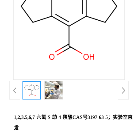
证
书
荣
誉
产
品
展
1,2,3,5,6,7-六氢-S-茚-4-羧酸CAS号3197-63-5；实验室直
厅
发
联