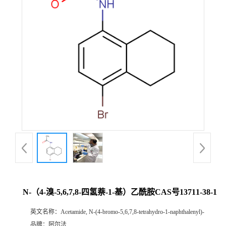
证
书
荣
誉
产
品
展
N-（4-溴-5,6,7,8-四氢萘-1-基）乙酰胺CAS号13711-38-1
厅
英文名称：
Acetamide, N-(4-bromo-5,6,7,8-tetrahydro-1-naphthalenyl)-
联
品牌：
阿尔法