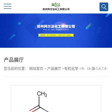
公
司
首
页
产品展厅
您当前的位置：
网站首页
>
产品展厅
>
有机化学
>
N-（4-溴-5,6,7,8-
公
四氢萘-1-基）乙酰胺CAS号13711-38-1
司
介
绍