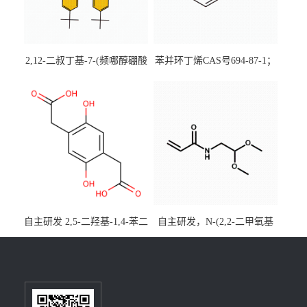
2,12-二叔丁基-7-(频哪醇硼酸
苯并环丁烯CAS号694-87-1；
酯)-5,9-二氧杂-13b-硼萘并
优势主营产品，现货直发，
[3,2,1-de]蒽CAS号2648896-
大小包装均可
28-8；优势供应，可按需分
装，实验室现货直发
自主研发 2,5-二羟基-1,4-苯二
自主研发，N-(2,2-二甲氧基
乙酸CAS号5488-16-4；公斤
乙基)丙烯酰胺CAS号49707-
级现货优势供应，质量保
23-5；丙烯酰胺类单体优势供
障，价格优惠，欢迎咨询！
应，公斤级现货，质量保
百公斤级可供应
障，量多优惠，欢迎咨询！