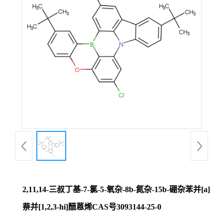
证
书
荣
誉
产
品
展
2,11,14-三叔丁基-7-氯-5-氧杂-8b-氮杂-15b-硼杂苯并[a]
厅
萘并[1,2,3-hi]醋蒽烯CAS号3093144-25-0
联