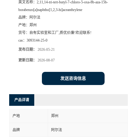
英文名称：
2,11,14-tri-tert-butyl-7-chloro-5-oxa-8b-aza-15b-
borabenzo[a]naphtho[1,2,3-hi]aceanthrylene
系
品牌：
阿尔法
产地：
郑州
方
货号：
自有实验室和工厂,质优价廉!欢迎联系!
cas：
3093144-25-0
式
发布日期：
2026-05-21
在
更新日期：
2026-08-07
线
发送咨询信息
留
产品详请
言
产地
郑州
品牌
阿尔法