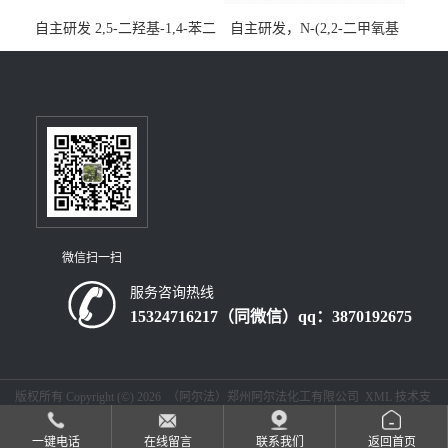
自主研发 2,5-二羟基-1,4-苯二
自主研发，N-(2,2-二甲氧基
乙酸CAS号5488-16-4；公斤
乙基)丙烯酰胺CAS号49707-
级现货优势供应，质量保
23-5；丙烯酰胺类单体优势供
障，价格优惠，欢迎咨询！
应，公斤级现货，质量保
百公斤级可供应
障，量多优惠，欢迎咨询！
微信扫一扫
服务咨询热线
15324716217（同微信）qq：3870192675
版权所有 Copyright (©) 2026
（阿尔法）郑州阿尔法化工有限公司
XML
技术支
持：
盖德化工网
食品商务网
一键电话
在线留言
联系我们
返回首页