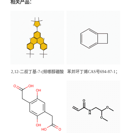
相关产品：
2,12-二叔丁基-7-(频哪醇硼酸
苯并环丁烯CAS号694-87-1；
酯)-5,9-二氧杂-13b-硼萘并
优势主营产品，现货直发，
[3,2,1-de]蒽CAS号2648896-
大小包装均可
28-8；优势供应，可按需分
装，实验室现货直发