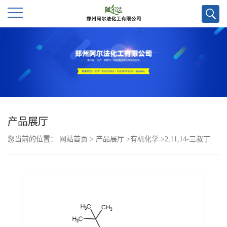
公
司
首
页
产品展厅
您当前的位置：
网站首页
>
产品展厅
>
有机化学
>
2,11,14-三叔丁
公
基-7-氯-5-氧杂-8b-氮杂-15b-硼杂苯并[a]萘并[1,2,3-hi]醋蒽烯CAS号
司
3093144-25-0
介
绍