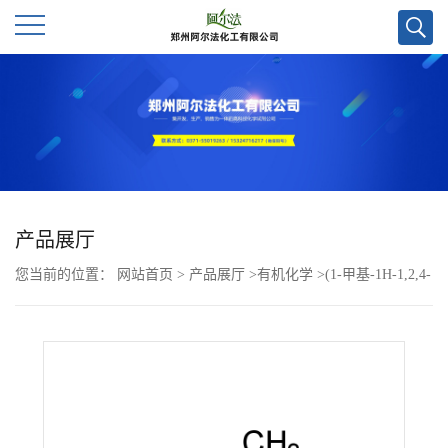
公
司
首
页
产品展厅
您当前的位置：
网站首页
>
产品展厅
>
有机化学
>
(1-甲基-1H-1,2,4-
公
三唑-5-基)甲醇CAS号91616-36-3;优势供应,可按需包装,现货
司
介
绍