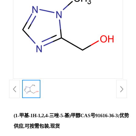
证
书
荣
誉
产
品
展
(1-甲基-1H-1,2,4-三唑-5-基)甲醇CAS号91616-36-3;优势
厅
供应,可按需包装,现货
联