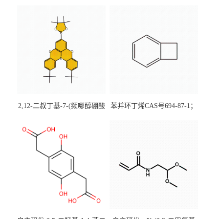
2,12-二叔丁基-7-(频哪醇硼酸
苯并环丁烯CAS号694-87-1；
酯)-5,9-二氧杂-13b-硼萘并
优势主营产品，现货直发，
[3,2,1-de]蒽CAS号2648896-
大小包装均可
28-8；优势供应，可按需分
装，实验室现货直发