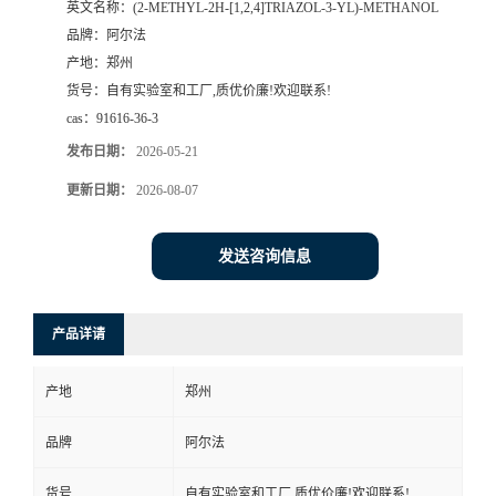
英文名称：
(2-METHYL-2H-[1,2,4]TRIAZOL-3-YL)-METHANOL
品牌：
阿尔法
系
产地：
郑州
货号：
自有实验室和工厂,质优价廉!欢迎联系!
方
cas：
91616-36-3
式
发布日期：
2026-05-21
更新日期：
2026-08-07
在
发送咨询信息
线
留
产品详请
言
产地
郑州
品牌
阿尔法
货号
自有实验室和工厂,质优价廉!欢迎联系!