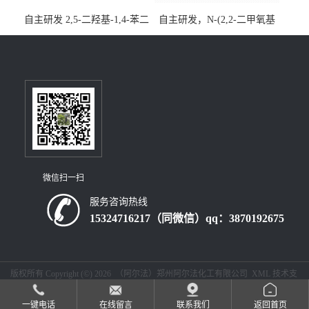
自主研发 2,5-二羟基-1,4-苯二
自主研发，N-(2,2-二甲氧基
乙酸CAS号5488-16-4；公斤
乙基)丙烯酰胺CAS号49707-
级现货优势供应，质量保
23-5；丙烯酰胺类单体优势供
障，价格优惠，欢迎咨询！
应，公斤级现货，质量保
百公斤级可供应
障，量多优惠，欢迎咨询！
微信扫一扫
服务咨询热线
15324716217（同微信）qq：3870192675
版权所有 Copyright (©) 2026
（阿尔法）郑州阿尔法化工有限公司
XML
技术支
持：
盖德化工网
食品商务网
一键电话
在线留言
联系我们
返回首页