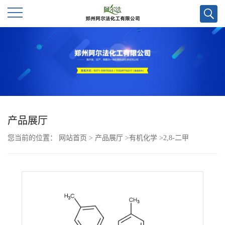
公
司
首
页
产品展厅
您当前的位置：
网站首页
>
产品展厅
>
有机化学
>
2,8-二甲
公
基-5,6,11,12-四对甲苯基四苯CAS号2996142-60-8;光电/电子材料优势
司
供应 实验室直发
介
绍