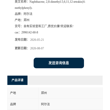
英文名称：
Naphthacene, 2,8-dimethyl-5,6,11,12-tetrakis(4-
methylphenyl)-
系
品牌：
阿尔法
产地：
郑州
方
货号：
自有实验室和工厂,质优价廉!欢迎联系!
cas：
2996142-60-8
式
发布日期：
2026-05-21
在
更新日期：
2026-08-07
线
发送咨询信息
留
产品详请
言
产地
郑州
品牌
阿尔法