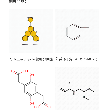
相关产品：
2,12-二叔丁基-7-(频哪醇硼酸
苯并环丁烯CAS号694-87-1；
酯)-5,9-二氧杂-13b-硼萘并
优势主营产品，现货直发，
[3,2,1-de]蒽CAS号2648896-
大小包装均可
28-8；优势供应，可按需分
装，实验室现货直发