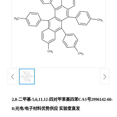
证
书
荣
誉
产
品
展
2,8-二甲基-5,6,11,12-四对甲苯基四苯CAS号2996142-60-
厅
8;光电/电子材料优势供应 实验室直发
联