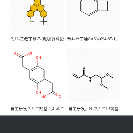
2,12-二叔丁基-7-(频哪醇硼酸
苯并环丁烯CAS号694-87-1；
酯)-5,9-二氧杂-13b-硼萘并
优势主营产品，现货直发，
[3,2,1-de]蒽CAS号2648896-
大小包装均可
28-8；优势供应，可按需分
装，实验室现货直发
自主研发 2,5-二羟基-1,4-苯二
自主研发，N-(2,2-二甲氧基
乙酸CAS号5488-16-4；公斤
乙基)丙烯酰胺CAS号49707-
级现货优势供应，质量保
23-5；丙烯酰胺类单体优势供
障，价格优惠，欢迎咨询！
应，公斤级现货，质量保