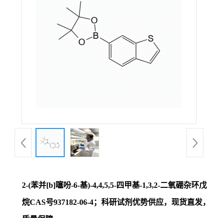
证
书
荣
誉
产
品
展
2-(苯并[b]噻吩-6-基)-4,4,5,5-四甲基-1,3,2-二氧硼杂环戊
厅
烷CAS号937182-06-4；科研试剂优势供应，现货直发，
联