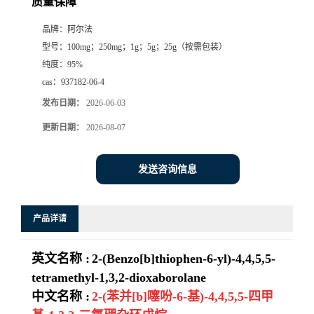
质量保障
系
品牌：
阿尔法
型号：
100mg；250mg；1g；5g；25g（按需包装）
方
纯度：
95%
cas：
937182-06-4
式
发布日期：
2026-06-03
更新日期：
2026-08-07
在
线
发送咨询信息
留
产品详请
言
英文名称 :
2-(Benzo[b]thiophen-6-yl)-4,4,5,5-
tetramethyl-1,3,2-dioxaborolane
中文名称 :
2-(苯并[b]噻吩-6-基)-4,4,5,5-四甲