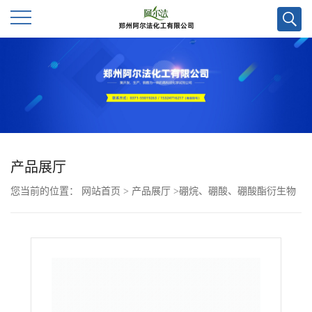
公
司
首
页
产品展厅
您当前的位置：
网站首页
>
产品展厅
>
硼烷、硼酸、硼酸酯衍生物
公
>
2-(苯并[b]噻吩-6-基)-4,4,5,5-四甲基-1,3,2-二氧硼杂环戊烷CAS号
司
937182-06-4；科研试剂优势供应，现货直发，质量保障
介
绍