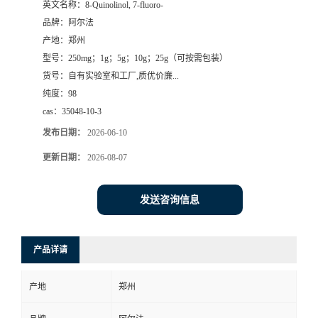
英文名称：
8-Quinolinol, 7-fluoro-
品牌：
阿尔法
系
产地：
郑州
型号：
250mg；1g；5g；10g；25g（可按需包装）
方
货号：
自有实验室和工厂,质优价廉...
纯度：
98
式
cas：
35048-10-3
在
发布日期：
2026-06-10
更新日期：
2026-08-07
线
发送咨询信息
留
言
产品详请
产地
郑州