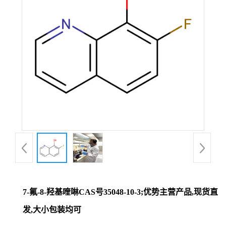
证
书
荣
誉
产
品
展
7-氟-8-羟基喹啉CAS号35048-10-3;优势主营产品,现货直
厅
发,大小包装均可
联