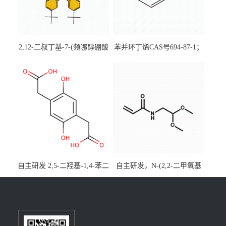
2,12-二叔丁基-7-(频哪醇硼酸
苯并环丁烯CAS号694-87-1；
酯)-5,9-二氧杂-13b-硼萘并
优势主营产品，现货直发，
[3,2,1-de]蒽CAS号2648896-
大小包装均可
28-8；优势供应，可按需分
装，实验室现货直发
自主研发 2,5-二羟基-1,4-苯二
自主研发，N-(2,2-二甲氧基
乙酸CAS号5488-16-4；公斤
乙基)丙烯酰胺CAS号49707-
级现货优势供应，质量保
23-5；丙烯酰胺类单体优势供
障，价格优惠，欢迎咨询！
应，公斤级现货，质量保
百公斤级可供应
障，量多优惠，欢迎咨询！