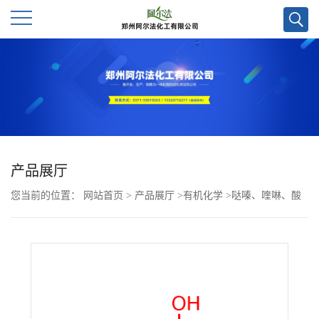
公
司
首
页
产品展厅
您当前的位置：
网站首页
>
产品展厅
>
有机化学
>
哒嗪、喹啉、酸
公
酐
>
7-氟-8-羟基喹啉CAS号35048-10-3;优势主营产品,现货直发,大小
司
包装均可
介
绍