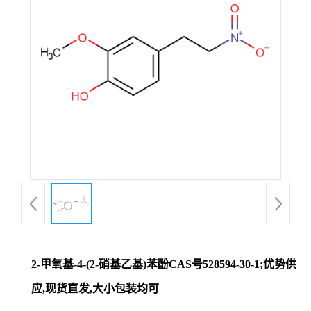
证
书
荣
誉
产
品
展
2-甲氧基-4-(2-硝基乙基)苯酚CAS号528594-30-1;优势供
厅
应,现货直发,大小包装均可
联