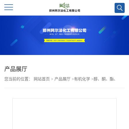
公
司
首
页
产品展厅
您当前的位置：
网站首页
>
产品展厅
>
有机化学
>
醇、酮、酯、
公
酚、醚
>
2-甲氧基-4-(2-硝基乙基)苯酚CAS号528594-30-1;优势供应,
司
现货直发,大小包装均可
介
绍