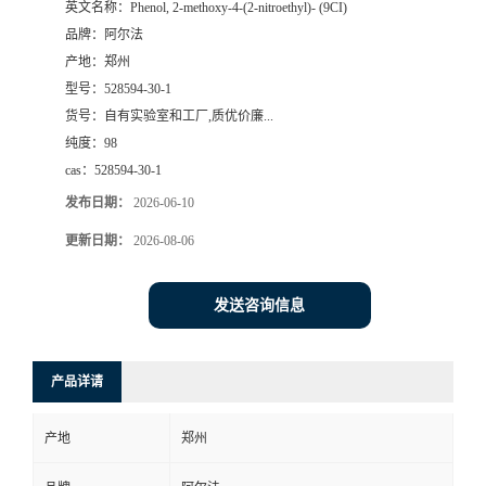
英文名称：
Phenol, 2-methoxy-4-(2-nitroethyl)- (9CI)
品牌：
阿尔法
系
产地：
郑州
型号：
528594-30-1
方
货号：
自有实验室和工厂,质优价廉...
纯度：
98
式
cas：
528594-30-1
在
发布日期：
2026-06-10
更新日期：
2026-08-06
线
发送咨询信息
留
言
产品详请
产地
郑州