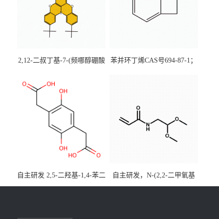
2,12-二叔丁基-7-(频哪醇硼酸
苯并环丁烯CAS号694-87-1；
酯)-5,9-二氧杂-13b-硼萘并
优势主营产品，现货直发，
[3,2,1-de]蒽CAS号2648896-
大小包装均可
28-8；优势供应，可按需分
装，实验室现货直发
自主研发 2,5-二羟基-1,4-苯二
自主研发，N-(2,2-二甲氧基
乙酸CAS号5488-16-4；公斤
乙基)丙烯酰胺CAS号49707-
级现货优势供应，质量保
23-5；丙烯酰胺类单体优势供
障，价格优惠，欢迎咨询！
应，公斤级现货，质量保