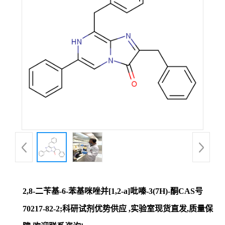
证
书
荣
誉
产
品
展
2,8-二苄基-6-苯基咪唑并[1,2-a]吡嗪-3(7H)-酮CAS号
厅
70217-82-2;科研试剂优势供应 ,实验室现货直发,质量保
联