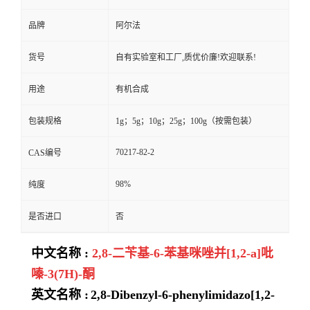
品牌
阿尔法
货号
自有实验室和工厂,质优价廉!欢迎联系!
用途
有机合成
包装规格
1g；5g；10g；25g；100g（按需包装）
70217-82-2
CAS编号
98%
纯度
是否进口
否
中文名称 :
2,8-二苄基-6-苯基咪唑并[1,2-a]吡
嗪-3(7H)-酮
英
文名称 :
2,8-Dibenzyl-6-phenylimidazo[1,2-