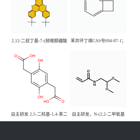
2,12-二叔丁基-7-(频哪醇硼酸
苯并环丁烯CAS号694-87-1；
酯)-5,9-二氧杂-13b-硼萘并
优势主营产品，现货直发，
[3,2,1-de]蒽CAS号2648896-
大小包装均可
28-8；优势供应，可按需分
装，实验室现货直发
自主研发 2,5-二羟基-1,4-苯二
自主研发，N-(2,2-二甲氧基
乙酸CAS号5488-16-4；公斤
乙基)丙烯酰胺CAS号49707-
级现货优势供应，质量保
23-5；丙烯酰胺类单体优势供
障，价格优惠，欢迎咨询！
应，公斤级现货，质量保