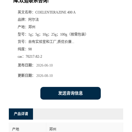
障,欢迎联系咨询!
系
英文名称：
COELENTERAZINE 400 A
品牌：
阿尔法
方
产地：
郑州
型号：
1g；5g；10g；25g；100g（按需包装）
式
货号：
自有实验室和工厂,质优价廉...
纯度：
98
在
cas：
70217-82-2
发布日期：
2026-06-10
线
更新日期：
2026-08-10
留
发送咨询信息
言
产品详请
产地
郑州