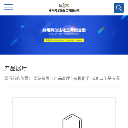
公
司
首
页
产品展厅
您当前的位置：
网站首页
>
产品展厅
>
有机化学
>
2,8-二苄基-6-苯
公
基咪唑并[1,2-a]吡嗪-3(7H)-酮CAS号70217-82-2;科研试剂优势供应 ,
司
实验室现货直发,质量保障,欢迎联系咨询!
介
绍