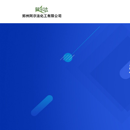
公
司
首
页
公
司
介
绍