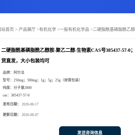
网站首页
>
产品展厅
>
有机化学
>
一般有机化学品
>
二硬脂酰基磷脂酰乙醇胺-
二硬脂酰基磷脂酰乙醇胺-聚乙二醇-生物素CAS号385437-57-
货直发，大小包装均可
品牌：
阿尔法
型号：
250mg；500mg；1g；5g；25g（按需包装）
纯度：
分子量2000
cas：
385437-57-0
发布日期：
2026-06-17
更新日期：
2026-08-07
发送咨询信息