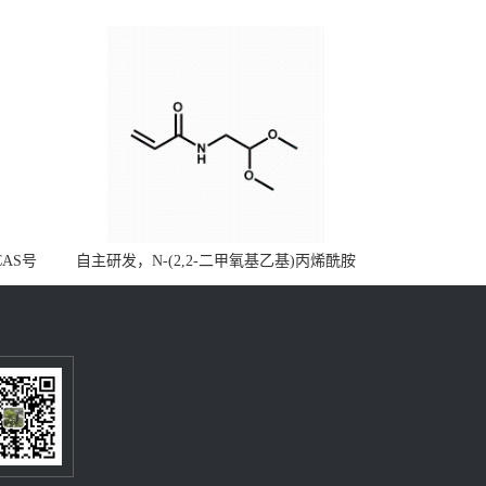
CAS号
自主研发，N-(2,2-二甲氧基乙基)丙烯酰胺
，质量保
CAS号49707-23-5；丙烯酰胺类单体优势供
级可供应
应，公斤级现货，质量保障，量多优惠，欢
迎咨询！