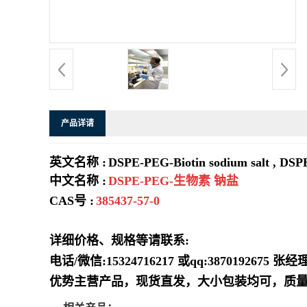
系
方
式
产品详请
在
英文名称 :
DSPE-PEG-Biotin sodium salt , DS
线
中文名称 :
DSPE-PEG-生物素 钠盐
留
CAS号 :
385437-57-0
言
详细价格、规格等请联系:
电话/微信:15324716217 或qq:3870192675 张经
优势主营产品，现货直发，大小包装均可，质