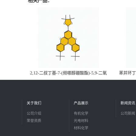
相关产品：
2,12-二叔丁基-7-(频哪醇硼酸酯)-5,9-二氧
苯并环丁烯
杂-13b-硼萘并[3,2,1-de]蒽CAS号2648896-
品
28-8；优势供应，可按需分装，实验室现货
直发
关于我们
产品展示
新闻资讯
公司介绍
有机化学
公司新闻
荣誉资质
光电材料
材料化学