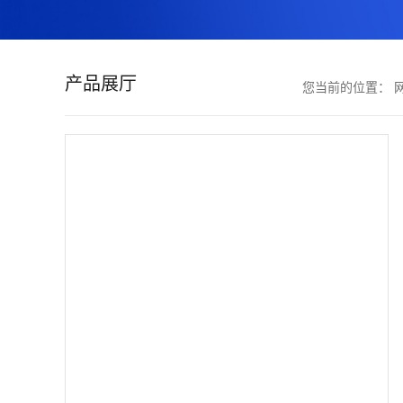
证
书
产品展厅
您当前的位置：
荣
誉
产
品
展
厅
联