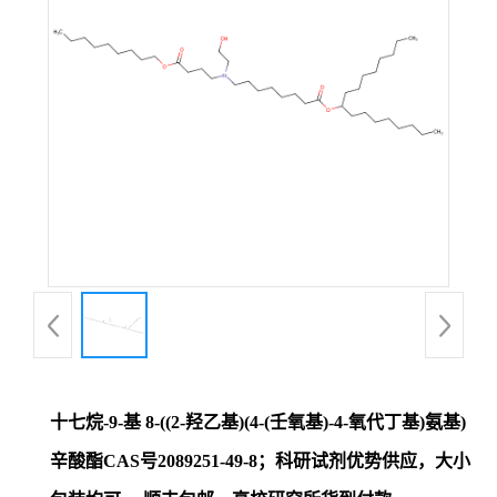
证
书
荣
誉
产
品
展
十七烷-9-基 8-((2-羟乙基)(4-(壬氧基)-4-氧代丁基)氨基)
厅
辛酸酯CAS号2089251-49-8；科研试剂优势供应，大小
联