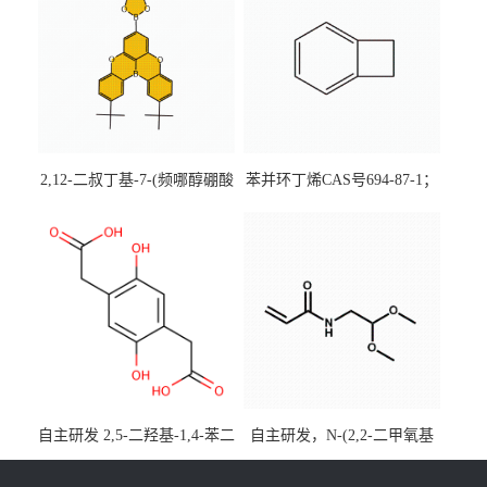
2,12-二叔丁基-7-(频哪醇硼酸
苯并环丁烯CAS号694-87-1；
酯)-5,9-二氧杂-13b-硼萘并
优势主营产品，现货直发，
[3,2,1-de]蒽CAS号2648896-
大小包装均可
28-8；优势供应，可按需分
装，实验室现货直发
自主研发 2,5-二羟基-1,4-苯二
自主研发，N-(2,2-二甲氧基
乙酸CAS号5488-16-4；公斤
乙基)丙烯酰胺CAS号49707-