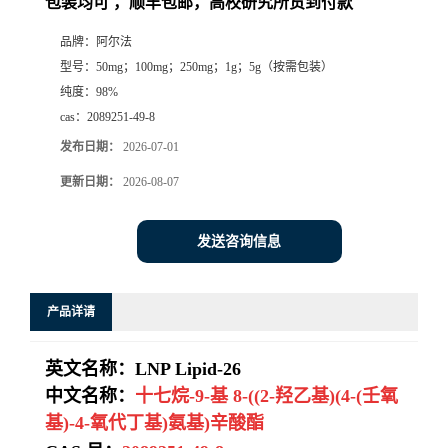
包装均可 ，顺丰包邮，高校研究所货到付款
系
品牌：
阿尔法
型号：
50mg；100mg；250mg；1g；5g（按需包装）
方
纯度：
98%
cas：
2089251-49-8
式
发布日期：
2026-07-01
更新日期：
2026-08-07
在
线
发送咨询信息
留
产品详请
言
英文名称：
LNP Lipid-26
中文名称：
十七烷-9-基 8-((2-羟乙基)(4-(壬氧
基)-4-氧代丁基)氨基)辛酸酯