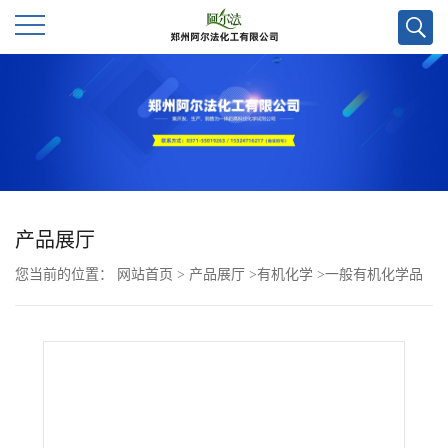
公
司
首
页
产品展厅
您当前的位置：
网站首页
>
产品展厅
>
有机化学
>
一般有机化学品
公
>
十七烷-9-基 8-((2-羟乙基)(4-(壬氧基)-4-氧代丁基)氨基)辛酸酯CAS
司
号2089251-49-8；科研试剂优势供应，大小包装均可 ，顺丰包邮，
介
高校研究所货到付款
绍