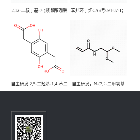
2,12-二叔丁基-7-(频哪醇硼酸
苯并环丁烯CAS号694-87-1；
酯)-5,9-二氧杂-13b-硼萘并
优势主营产品，现货直发，
[3,2,1-de]蒽CAS号2648896-
大小包装均可
28-8；优势供应，可按需分
装，实验室现货直发
自主研发 2,5-二羟基-1,4-苯二
自主研发，N-(2,2-二甲氧基
乙酸CAS号5488-16-4；公斤
乙基)丙烯酰胺CAS号49707-
级现货优势供应，质量保
23-5；丙烯酰胺类单体优势供
障，价格优惠，欢迎咨询！
应，公斤级现货，质量保
百公斤级可供应
障，量多优惠，欢迎咨询！