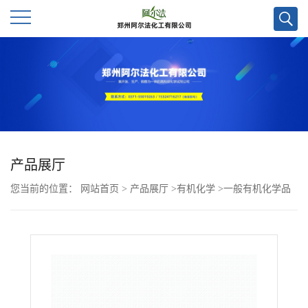
公
司
首
页
产品展厅
您当前的位置：
网站首页
>
产品展厅
>
有机化学
>
一般有机化学品
公
>
5,7-二氟-D-荧光素钾CAS号1629896-95-2；
司
介
绍