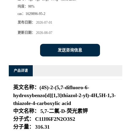
纯度：
98%
系
cas：
1629896-95-2
发布日期：
2026-07-01
方
更新日期：
2026-08-07
式
发送咨询信息
在
线
产品详请
留
英文名称：
(4S)-2-(5,7-difluoro-6-
hydroxybenzo[d][1,3]thiazol-2-yl)-4H,5H-1,3-
言
thiazole-4-carboxylic acid
中文名称：
5,7-二氟-D-荧光素钾
分子式：
C11H6F2N2O3S2
分子量：
316.31