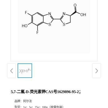
证
书
荣
誉
产
品
展
5,7-二氟-D-荧光素钾CAS号1629896-95-2；
厅
品牌：
阿尔法
联
型号：
1g；5g；25g；100g（按需包装）