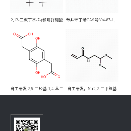
2,12-二叔丁基-7-(频哪醇硼酸
苯并环丁烯CAS号694-87-1；
酯)-5,9-二氧杂-13b-硼萘并
优势主营产品，现货直发，
[3,2,1-de]蒽CAS号2648896-
大小包装均可
28-8；优势供应，可按需分
装，实验室现货直发
自主研发 2,5-二羟基-1,4-苯二
自主研发，N-(2,2-二甲氧基
乙酸CAS号5488-16-4；公斤
乙基)丙烯酰胺CAS号49707-
级现货优势供应，质量保
23-5；丙烯酰胺类单体优势供
障，价格优惠，欢迎咨询！
应，公斤级现货，质量保
百公斤级可供应
障，量多优惠，欢迎咨询！