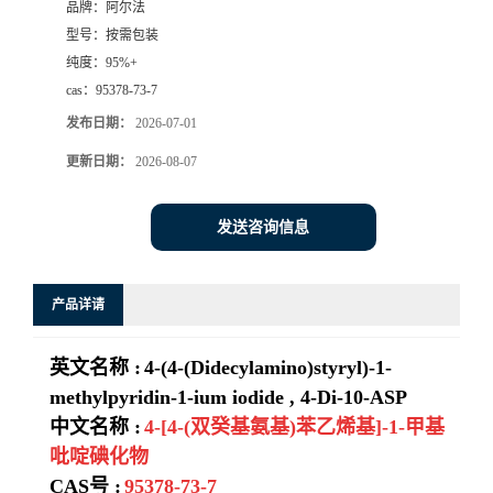
品牌：
阿尔法
型号：
按需包装
系
纯度：
95%+
cas：
95378-73-7
方
发布日期：
2026-07-01
式
更新日期：
2026-08-07
在
发送咨询信息
线
产品详请
留
英文名称 :
4-(4-(Didecylamino)styryl)-1-
言
methylpyridin-1-ium iodide , 4-Di-10-ASP
中文名称 :
4-[4-(双癸基氨基)苯乙烯基]-1-甲基
吡啶碘化物
CAS号 :
95378-73-7