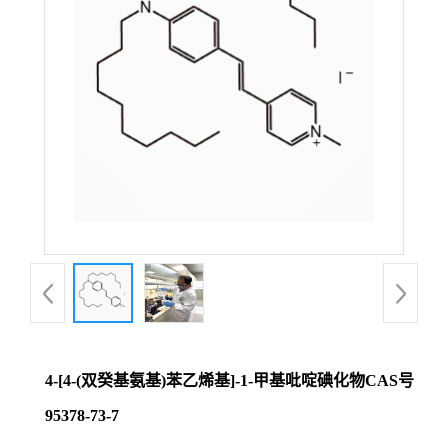
证
书
荣
誉
产
品
展
4-[4-(双癸基氨基)苯乙烯基]-1-甲基吡啶碘化物CAS号
厅
95378-73-7
联