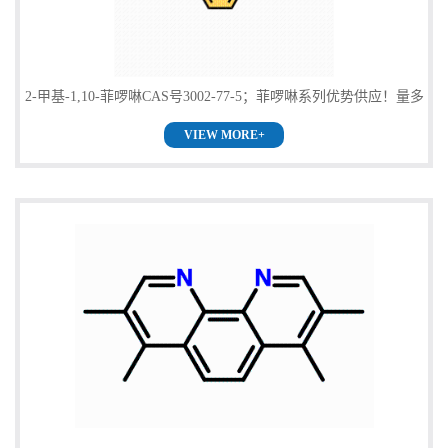
2-甲基-1,10-菲啰啉CAS号3002-77-5；菲啰啉系列优势供应！量多
VIEW MORE+
优惠！欢迎咨询！