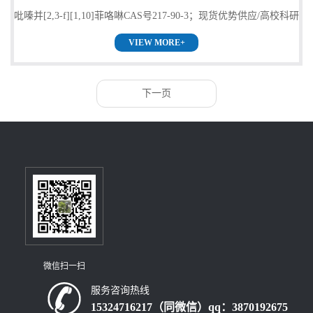
吡嗪并[2,3-f][1,10]菲咯啉CAS号217-90-3；现货优势供应/高校科研
VIEW MORE+
单位货到付款，欢迎咨询！
下一页
微信扫一扫
服务咨询热线
15324716217（同微信）qq：3870192675