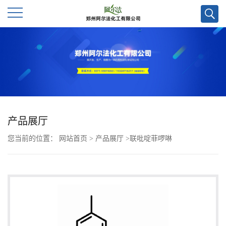
公
司
首
页
产品展厅
您当前的位置：
网站首页
>
产品展厅
>
联吡啶菲啰啉
公
司
介
绍