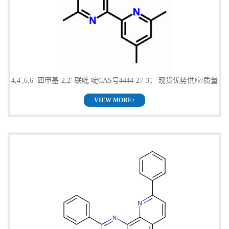
证
书
荣
4,4',6,6'-四甲基-2,2'-联吡 啶CAS号4444-27-3； 现货优势供应/质量
誉
VIEW MORE+
保证！
产
品
展
厅
联