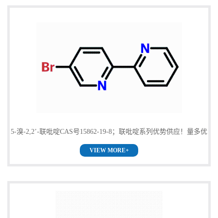
5-溴-2,2’-联吡啶CAS号15862-19-8；联吡啶系列优势供应！量多优
VIEW MORE+
惠欢迎咨询！