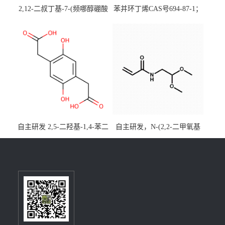
2,12-二叔丁基-7-(频哪醇硼酸
苯并环丁烯CAS号694-87-1；
酯)-5,9-二氧杂-13b-硼萘并
优势主营产品，现货直发，
[3,2,1-de]蒽CAS号2648896-
大小包装均可
28-8；优势供应，可按需分
装，实验室现货直发
自主研发 2,5-二羟基-1,4-苯二
自主研发，N-(2,2-二甲氧基
乙酸CAS号5488-16-4；公斤
乙基)丙烯酰胺CAS号49707-
级现货优势供应，质量保
23-5；丙烯酰胺类单体优势供
障，价格优惠，欢迎咨询！
应，公斤级现货，质量保
百公斤级可供应
障，量多优惠，欢迎咨询！