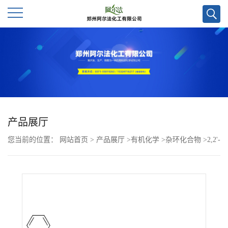
公
司
首
页
产品展厅
您当前的位置：
网站首页
>
产品展厅
>
有机化学
>
杂环化合物
>
2,2'-
公
（2-（（5'-（4-（二苯基氨基）苯基）-[2,2'-联噻吩]-5-基）亚甲
司
基）-1H-茚-1,3（2H）-二亚基）二甲腈CAS号2615235-59-9；科研试
介
剂/质量保证
绍