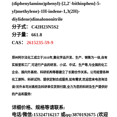
(diphenylamino)phenyl)-[2,2'-bithiophen]-5-
yl)methylene)-1H-indene-1,3(2H)-
diylidene)dimalononitrile
分子式：
C42H23N5S2
分子量：
661.8
CAS：
2615235-59-9
郑州阿尔法化工成立于2010年,集化学品开发、生产、销售为一体,自有
实验室和工厂,可进行产品的研发、小试、中试、生产等,与全国的化工
企业、国内外高校、科研机构等都建立了长期合作关系。公司经营各种
化工原料、科研试剂、提供定制合成服务,如有需求,欢迎您来电咨询洽
谈!另外本司对高校及科研单位货到付款,全力为您的科研及生产提供好
的产品和服务!
详细价格、规格等请联系:
电话/微信:15324716217 或qq:3870192675 (欢迎