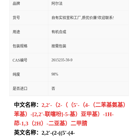
品牌
阿尔法
货号
自有实验室和工厂,质优价廉!欢迎联系!
用途
有机合成
包装规格
按需包装
2615235-59-9
CAS编号
98%
纯度
是否进口
否
中文名称：
2,2'-（2-（（5'-（4-（二苯基氨基）
苯基）-[2,2'-联噻吩]-5-基）亚甲基）-1H-
茚-1,3（2H）-二亚基）二甲腈
英文名称：2,2'-(2-((5'-(4-