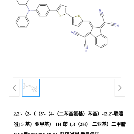
证
书
荣
誉
产
品
展
2,2'-（2-（（5'-（4-（二苯基氨基）苯基）-[2,2'-联噻
厅
吩]-5-基）亚甲基）-1H-茚-1,3（2H）-二亚基）二甲腈
联