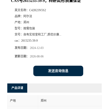
CAS号2615235-59-9；科研试剂/质量保证
系
英文名称：
C42H23N5S2
品牌：
阿尔法
方
产地：
郑州
型号：
按需包装
式
货号：
自有实验室和工厂,质优价廉...
cas：
2615235-59-9
在
发布日期：
2024-12-03
更新日期：
2026-08-06
线
留
发送咨询信息
言
产品详请
产地
郑州