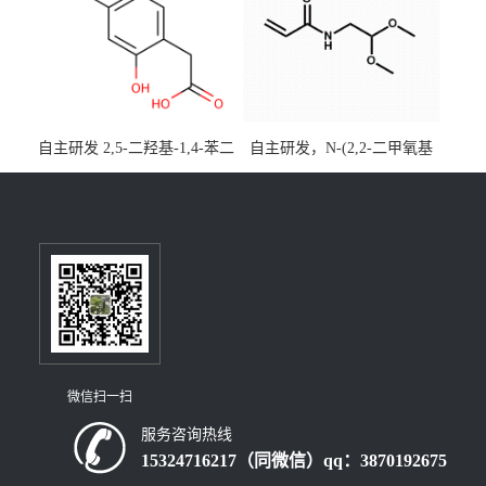
装，实验室现货直发
自主研发 2,5-二羟基-1,4-苯二
自主研发，N-(2,2-二甲氧基
乙酸CAS号5488-16-4；公斤
乙基)丙烯酰胺CAS号49707-
级现货优势供应，质量保
23-5；丙烯酰胺类单体优势供
障，价格优惠，欢迎咨询！
应，公斤级现货，质量保
百公斤级可供应
障，量多优惠，欢迎咨询！
微信扫一扫
服务咨询热线
15324716217（同微信）qq：3870192675