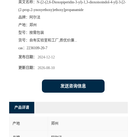
英文名称：
N-[2-(2,6-Dioxopiperidin-3-yl)-1,3-dioxoisoindol-4-yl]-3-[2-
(2-prop-2-ynoxyethoxy)ethoxy]propanamide
系
品牌：
阿尔法
产地：
郑州
方
型号：
按需包装
货号：
自有实验室和工厂,质优价廉...
式
cas：
2236109-20-7
在
发布日期：
2024-12-12
更新日期：
2026-08-10
线
发送咨询信息
留
言
产品详请
产地
郑州