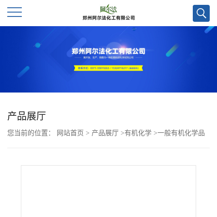
公
司
首
页
产品展厅
您当前的位置：
网站首页
>
产品展厅
>
有机化学
>
一般有机化学品
公
>
Pomalidomide-keto-PEG3-C-Alkyne；CAS号2236109-20-7 科研试剂/
司
质量保证
介
绍