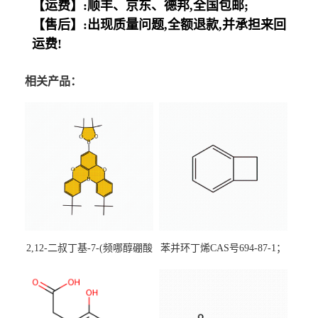
【运费】:顺丰、京东、德邦,全国包邮;
【售后】:出现质量问题,全额退款,并承担来回
运费!
相关产品：
2,12-二叔丁基-7-(频哪醇硼酸
苯并环丁烯CAS号694-87-1；
酯)-5,9-二氧杂-13b-硼萘并
优势主营产品，现货直发，
[3,2,1-de]蒽CAS号2648896-
大小包装均可
28-8；优势供应，可按需分