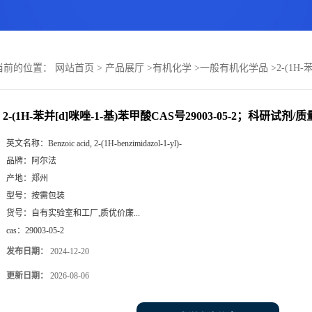
当前的位置：
网站首页
>
产品展厅
>
有机化学
>
一般有机化学品
>
2-(1H
2-(1H-苯并[d]咪唑-1-基)苯甲酸CAS号29003-05-2；科研试剂/
英文名称：
Benzoic acid, 2-(1H-benzimidazol-1-yl)-
品牌：
阿尔法
产地：
郑州
型号：
按需包装
货号：
自有实验室和工厂,质优价廉...
cas：
29003-05-2
发布日期：
2024-12-20
更新日期：
2026-08-06