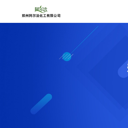
公
司
首
页
公
司
介
绍