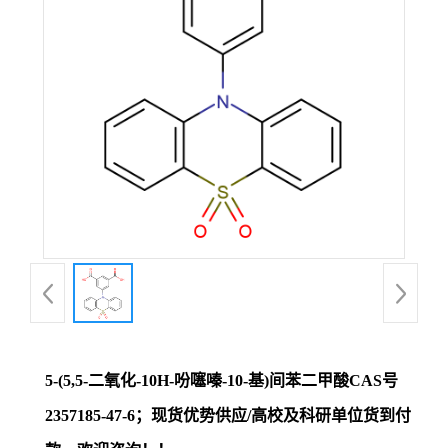
证
书
荣
誉
产
品
展
5-(5,5-二氧化-10H-吩噻嗪-10-基)间苯二甲酸CAS号
厅
2357185-47-6；现货优势供应/高校及科研单位货到付
联