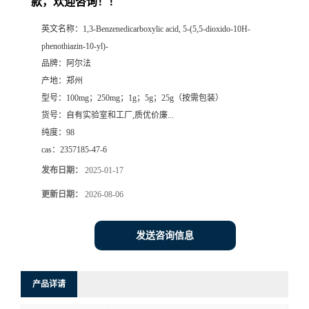
款，欢迎咨询！！
系
英文名称：
1,3-Benzenedicarboxylic acid, 5-(5,5-dioxido-10H-
phenothiazin-10-yl)-
方
品牌：
阿尔法
产地：
郑州
式
型号：
100mg；250mg；1g；5g；25g（按需包装）
货号：
自有实验室和工厂,质优价廉...
在
纯度：
98
cas：
2357185-47-6
线
发布日期：
2025-01-17
更新日期：
2026-08-06
留
言
发送咨询信息
产品详请