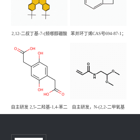
2,12-二叔丁基-7-(频哪醇硼酸
苯并环丁烯CAS号694-87-1；
酯)-5,9-二氧杂-13b-硼萘并
优势主营产品，现货直发，
[3,2,1-de]蒽CAS号2648896-
大小包装均可
28-8；优势供应，可按需分
装，实验室现货直发
自主研发 2,5-二羟基-1,4-苯二
自主研发，N-(2,2-二甲氧基
乙酸CAS号5488-16-4；公斤
乙基)丙烯酰胺CAS号49707-
级现货优势供应，质量保
23-5；丙烯酰胺类单体优势供
障，价格优惠，欢迎咨询！
应，公斤级现货，质量保
百公斤级可供应
障，量多优惠，欢迎咨询！