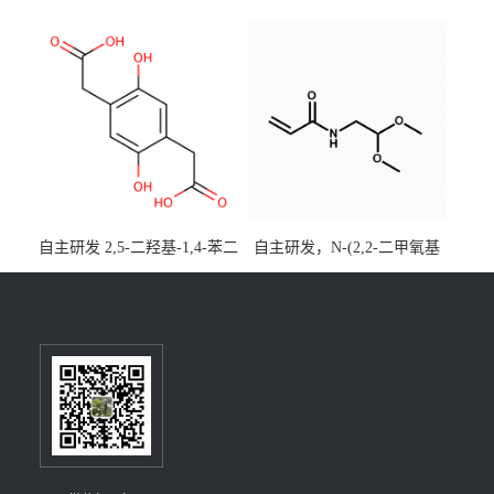
酯)-5,9-二氧杂-13b-硼萘并
优势主营产品，现货直发，
[3,2,1-de]蒽CAS号2648896-
大小包装均可
28-8；优势供应，可按需分
装，实验室现货直发
自主研发 2,5-二羟基-1,4-苯二
自主研发，N-(2,2-二甲氧基
乙酸CAS号5488-16-4；公斤
乙基)丙烯酰胺CAS号49707-
级现货优势供应，质量保
23-5；丙烯酰胺类单体优势供
障，价格优惠，欢迎咨询！
应，公斤级现货，质量保
百公斤级可供应
障，量多优惠，欢迎咨询！