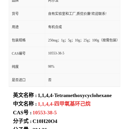
品牌
阿尔法
货号
自有实验室和工厂,质优价廉!欢迎联系!
用途
有机合成
包装规格
250mg；1g；5g；10g；25g；100g（按需包装）
10553-38-5
CAS编号
98%
纯度
是否进口
否
英文名称 :
1,1,4,4-Tetramethoxycyclohexane
中文名称 :
1,1,4,4-四甲氧基环己烷
CAS号 :
10553-38-5
分子式 :
C10H20O4