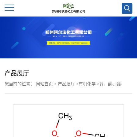
公
司
首
页
产品展厅
您当前的位置：
网站首页
>
产品展厅
>
有机化学
>
醇、酮、酯、
公
酚、醚
>
1,1,4,4,4-四甲氧基环己烷CAS号10553-38-5；科研试剂/质量
司
保证
介
绍