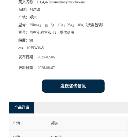
英文名称：
1,1,4,4-Tetramethoxycyclohexane
品牌：
阿尔法
系
产地：
郑州
型号：
250mg；1g；5g；10g；25g；100g（按需包装）
方
货号：
自有实验室和工厂,质优价廉...
纯度：
98
式
cas：
10553-38-5
在
发布日期：
2025-02-06
更新日期：
2026-08-07
线
发送咨询信息
留
言
产品详请
产地
郑州