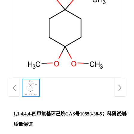
证
书
荣
誉
产
品
展
1,1,4,4,4-四甲氧基环己烷CAS号10553-38-5；科研试剂/
厅
质量保证
联