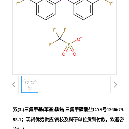
证
书
荣
誉
产
品
展
双(3-(三氟甲基)苯基)碘鎓 三氟甲磺酸盐CAS号1266679-
厅
95-1；现货优势供应/高校及科研单位货到付款，欢迎咨
联