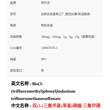
品牌
阿尔法
货号
自有实验室和工厂,质优价廉!欢迎联系!
用途
有机合成
包装规格
100mg；250mg；1g；5g；25g（按需包装）
1266679-95-1
CAS编号
98%
纯度
是否进口
否
英文名称 :
Bis(3-
(trifluoromethyl)phenyl)iodonium
trifluoromethanesulfonate
中文名称 :
双(3-(三氟甲基)苯基)碘鎓 三氟甲磺