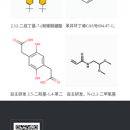
2,12-二叔丁基-7-(频哪醇硼酸
苯并环丁烯CAS号694-87-1；
酯)-5,9-二氧杂-13b-硼萘并
优势主营产品，现货直发，
[3,2,1-de]蒽CAS号2648896-
大小包装均可
28-8；优势供应，可按需分
装，实验室现货直发
自主研发 2,5-二羟基-1,4-苯二
自主研发，N-(2,2-二甲氧基
乙酸CAS号5488-16-4；公斤
乙基)丙烯酰胺CAS号49707-
级现货优势供应，质量保
23-5；丙烯酰胺类单体优势供
障，价格优惠，欢迎咨询！
应，公斤级现货，质量保
百公斤级可供应
障，量多优惠，欢迎咨询！