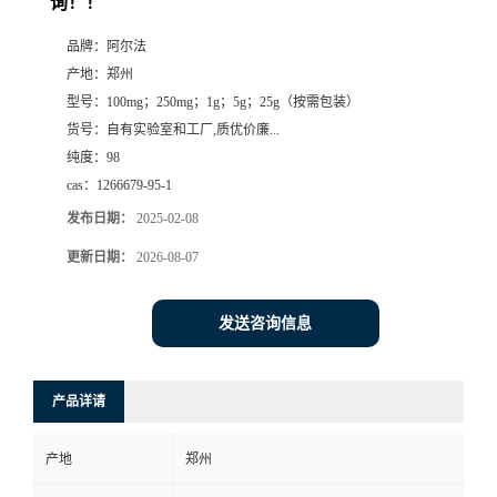
询！！
系
品牌：
阿尔法
产地：
郑州
方
型号：
100mg；250mg；1g；5g；25g（按需包装）
货号：
自有实验室和工厂,质优价廉...
式
纯度：
98
cas：
1266679-95-1
在
发布日期：
2025-02-08
更新日期：
2026-08-07
线
留
发送咨询信息
言
产品详请
产地
郑州