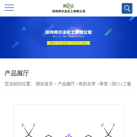
公
司
首
页
产品展厅
您当前的位置：
网站首页
>
产品展厅
>
有机化学
>
苯类
>
双(3-(三氟
公
甲基)苯基)碘鎓 三氟甲磺酸盐CAS号1266679-95-1；现货优势供应/
司
高校及科研单位货到付款，欢迎咨询！！
介
绍