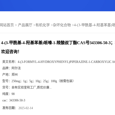
网站首页
>
产品展厅
>
有机化学
>
杂环化合物
>
4-(3-甲酰基-4-羟基苯基
4-(3-甲酰基-4-羟基苯基)哌嗪-1-羧酸叔丁酯CAS号343306-50
欢迎咨询！
英文名称：
4-(3-FORMYL-4-HYDROXYPHENYL)PIPERAZINE-1-CARBOXYLIC AC
品牌：
阿尔法
产地：
郑州
型号：
250mg；1g；5g；10g；25g；100g（按需包装）
货号：
自有实验室和工厂,质优价廉...
纯度：
98
cas：
343306-50-3
发布日期：
2025-02-14