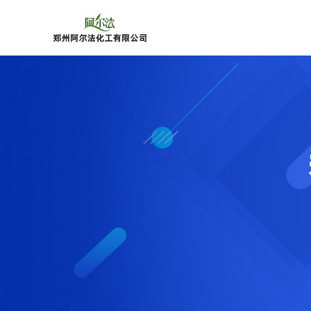
公
司
首
页
公
司
介
绍