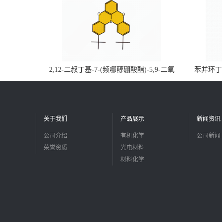
2,12-二叔丁基-7-(频哪醇硼酸酯)-5,9-二氧
苯并环丁烯
杂-13b-硼萘并[3,2,1-de]蒽CAS号2648896-
品
28-8；优势供应，可按需分装，实验室现货
直发
关于我们
产品展示
新闻资讯
公司介绍
有机化学
公司新闻
荣誉资质
光电材料
材料化学