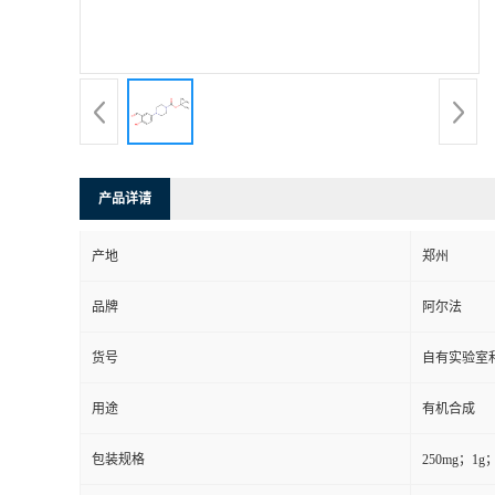
系
方
式
产品详请
在
产地
郑州
线
品牌
阿尔法
留
货号
自有实验室和
言
用途
有机合成
包装规格
250mg；1