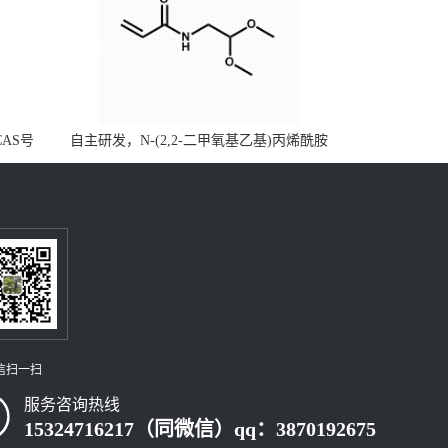
CAS号
自主研发，N-(2,2-二甲氧基乙基)丙烯酰胺
，质量保
CAS号49707-23-5；丙烯酰胺类单体优势供
级可供应
应，公斤级现货，质量保障，量多优惠，欢
迎咨询！
信扫一扫
服务咨询热线
15324716217（同微信）qq：3870192675