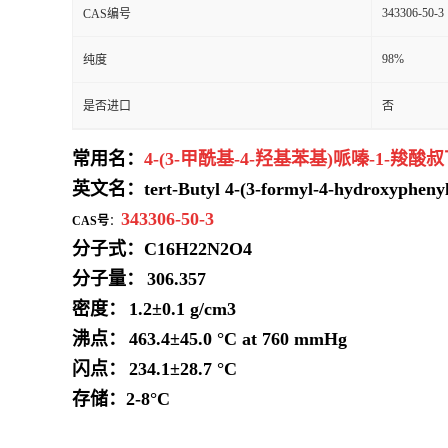
343306-50-3
CAS编号
98%
纯度
是否进口
否
常用名：
4-(3-甲酰基-4-羟基苯基)哌嗪-1-羧酸
英文名：
tert-Butyl 4-(3-formyl-4-hydroxyphenyl
343306-50-3
CAS号
：
分子式：
C16H22N2O4
分子量：
306.357
密度：
1.2±0.1 g/cm3
沸点：
463.4±45.0 °C at 760 mmHg
闪点：
234.1±28.7 °C
存储：2-8°C