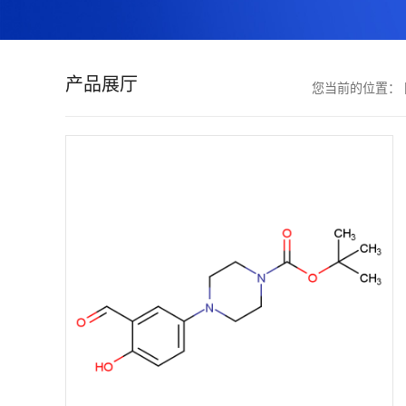
证
书
产品展厅
您当前的位置：
荣
誉
产
品
展
厅
联