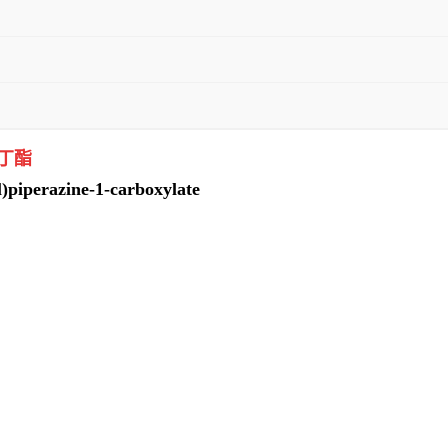
叔丁酯
)piperazine-1-carboxylate