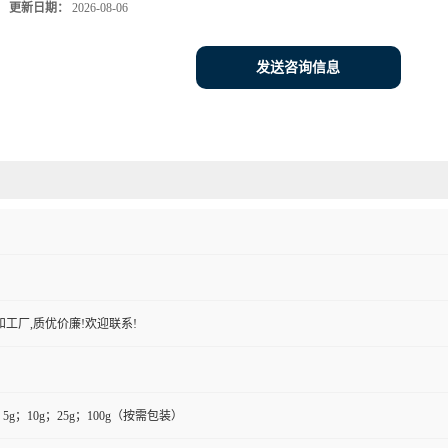
更新日期：
2026-08-06
发送咨询信息
工厂,质优价廉!欢迎联系!
g；5g；10g；25g；100g（按需包装）