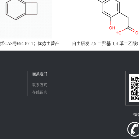
CAS号694-87-1；优势主营产
自主研发 2,5-二羟基-1,4-苯二乙酸
，现货直发，大小包装均可
5488-16-4；公斤级现货优势供应
障，价格优惠，欢迎咨询！百公斤
联系我们
联系方式
在线留言
微