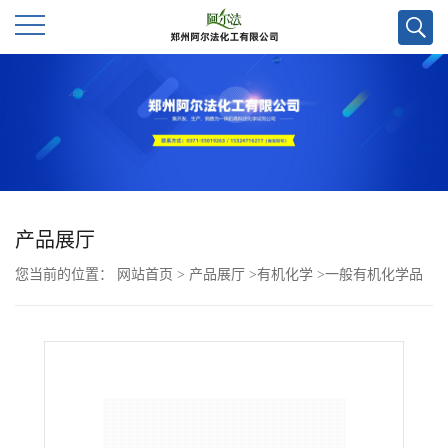
公
司
首
页
产品展厅
您当前的位置：
网站首页
>
产品展厅
>
有机化学
>
一般有机化学品
公
>
5,5'-二烯丙基-3,3'-二甲氧基-[1,1'-联苯]-2,2'-二醇CAS号4433-08-
司
3；现货优势供应/高校及科研单位货到付款，欢迎咨询！！
介
绍