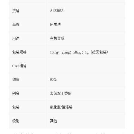
A433083
货号
品牌
阿尔法
用途
有机合成
包装规格
10mg；25mg；50mg；1g（按需包装）
CAS编号
95%
纯度
别名
去氢双丁香酚
包装
氟化瓶/铝箔袋
级别
其他