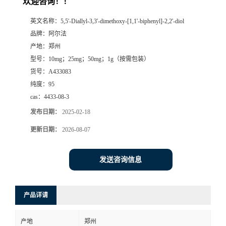
欢迎咨询！！
系
英文名称：
5,5'-Diallyl-3,3'-dimethoxy-[1,1'-biphenyl]-2,2'-diol
品牌：
阿尔法
方
产地：
郑州
型号：
10mg；25mg；50mg；1g（按需包装）
式
货号：
A433083
纯度：
95
在
cas：
4433-08-3
发布日期：
2025-02-18
线
更新日期：
2026-08-07
留
发送咨询信息
言
产品详请
产地
郑州