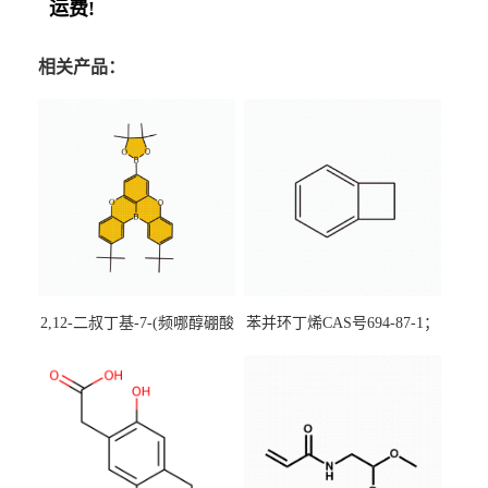
运费!
相关产品：
2,12-二叔丁基-7-(频哪醇硼酸
苯并环丁烯CAS号694-87-1；
酯)-5,9-二氧杂-13b-硼萘并
优势主营产品，现货直发，
[3,2,1-de]蒽CAS号2648896-
大小包装均可
28-8；优势供应，可按需分
装，实验室现货直发