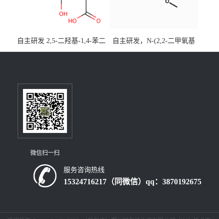
自主研发 2,5-二羟基-1,4-苯二
自主研发，N-(2,2-二甲氧基
乙酸CAS号5488-16-4；公斤
乙基)丙烯酰胺CAS号49707-
级现货优势供应，质量保
23-5；丙烯酰胺类单体优势供
障，价格优惠，欢迎咨询！
应，公斤级现货，质量保
百公斤级可供应
障，量多优惠，欢迎咨询！
微信扫一扫
服务咨询热线
15324716217（同微信）qq：3870192675