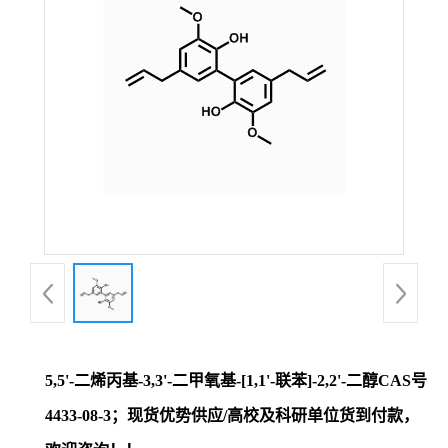
证
书
荣
誉
产
品
展
5,5'-二烯丙基-3,3'-二甲氧基-[1,1'-联苯]-2,2'-二醇CAS号
厅
4433-08-3；现货优势供应/高校及科研单位货到付款，
联