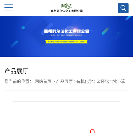
公
司
首
页
产品展厅
您当前的位置：
网站首页
>
产品展厅
>
有机化学
>
杂环化合物
>
苯
公
并二氢吡喃-7-羧酸CAS号527681-33-0；现货优势供应/高校及科研单
司
位货到付款，欢迎咨询！！
介
绍