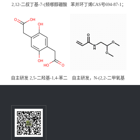
2,12-二叔丁基-7-(频哪醇硼酸
苯并环丁烯CAS号694-87-1；
酯)-5,9-二氧杂-13b-硼萘并
优势主营产品，现货直发，
[3,2,1-de]蒽CAS号2648896-
大小包装均可
28-8；优势供应，可按需分
装，实验室现货直发
自主研发 2,5-二羟基-1,4-苯二
自主研发，N-(2,2-二甲氧基
乙酸CAS号5488-16-4；公斤
乙基)丙烯酰胺CAS号49707-
级现货优势供应，质量保
23-5；丙烯酰胺类单体优势供
障，价格优惠，欢迎咨询！
应，公斤级现货，质量保
百公斤级可供应
障，量多优惠，欢迎咨询！