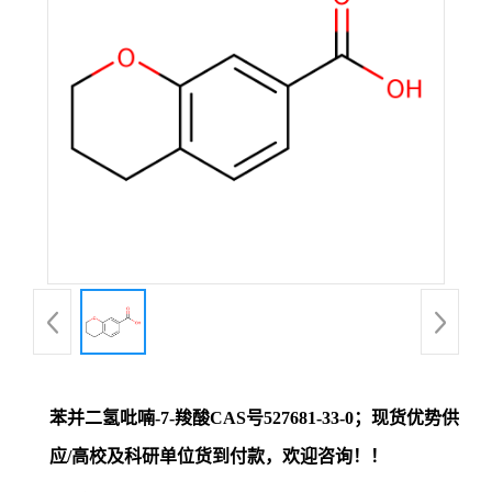
证
书
荣
誉
产
品
展
苯并二氢吡喃-7-羧酸CAS号527681-33-0；现货优势供
厅
应/高校及科研单位货到付款，欢迎咨询！！
联