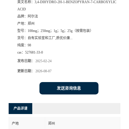
英文名称：
3,4-DIHYDRO-2H-1-BENZOPYRAN-7-CARBOXYLIC
ACID
系
品牌：
阿尔法
产地：
郑州
方
型号：
100mg；250mg；1g；5g；25g（按需包装）
货号：
自有实验室和工厂,质优价廉...
式
纯度：
98
cas：
527681-33-0
在
发布日期：
2025-02-24
线
更新日期：
2026-08-07
留
发送咨询信息
言
产品详请
产地
郑州