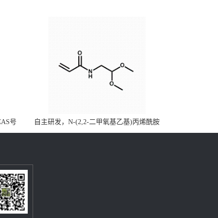
CAS号
自主研发，N-(2,2-二甲氧基乙基)丙烯酰胺
，质量保
CAS号49707-23-5；丙烯酰胺类单体优势供
级可供应
应，公斤级现货，质量保障，量多优惠，欢
迎咨询！