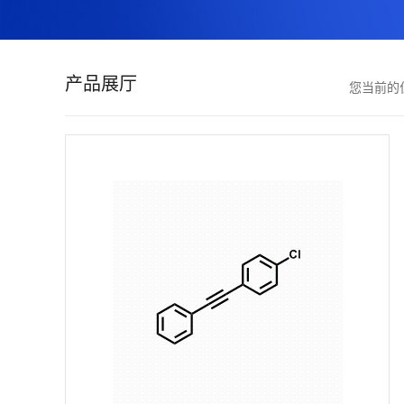
证
书
产品展厅
您当前的
荣
誉
产
品
展
厅
联