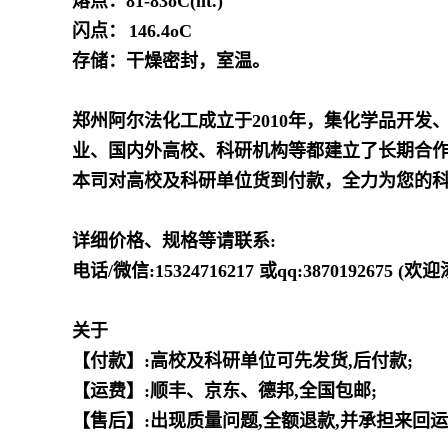
熔点：
81-83oC(lit.)
闪点：
146.4oC
存储：干燥密封，室温。
郑州阿尔法化工成立于2010年，集化学品开
业、国内外高校、科研机构等都建立了长期合
本司对高校及科研单位货到付款，全力为您的
详细价格、规格等请联系:
电话/微信:15324716217 或qq:3870192675 (
关于
【付款】:高校及科研单位可先发货,后付款;
【运费】:顺丰、京东、德邦,全国包邮;
【售后】:出现质量问题,全额退款,并承担来回运