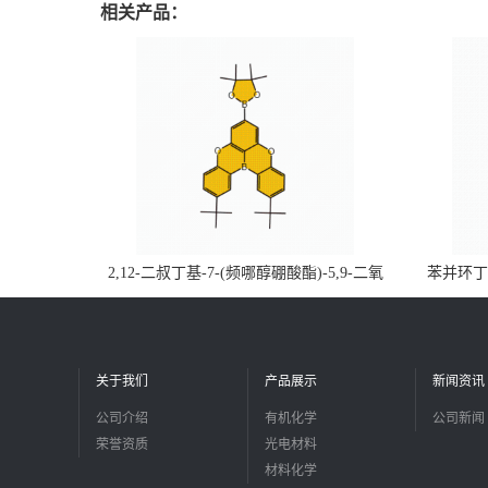
相关产品：
2,12-二叔丁基-7-(频哪醇硼酸酯)-5,9-二氧
苯并环丁烯
杂-13b-硼萘并[3,2,1-de]蒽CAS号2648896-
品
28-8；优势供应，可按需分装，实验室现货
直发
关于我们
产品展示
新闻资讯
公司介绍
有机化学
公司新闻
荣誉资质
光电材料
材料化学