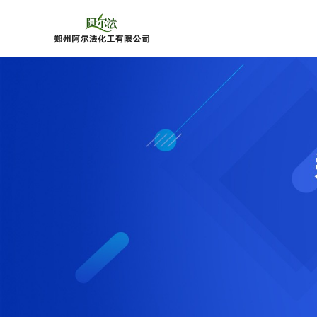
公
司
首
页
公
司
介
绍