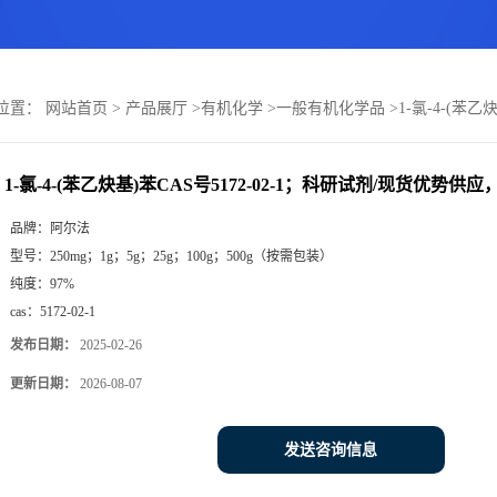
位置：
网站首页
>
产品展厅
>
有机化学
>
一般有机化学品
>
1-氯-4-(苯
1-氯-4-(苯乙炔基)苯CAS号5172-02-1；科研试剂/现货优势供
品牌：
阿尔法
型号：
250mg；1g；5g；25g；100g；500g（按需包装）
纯度：
97%
cas：
5172-02-1
发布日期：
2025-02-26
更新日期：
2026-08-07
发送咨询信息