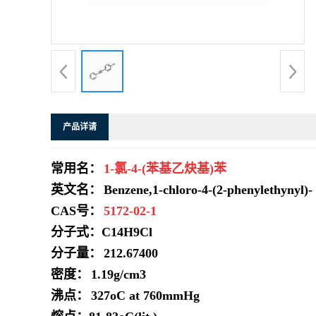
系
方
式
产品详请
在
线
常用名：
1-氯-4-(苯基乙炔基)苯
英文名：
Benzene,1-chloro-4-(2-phenylethynyl)-
留
CAS号：
5172-02-1
分子式：
C14H9Cl
言
分子量：
212.67400
密度：
1.19g/cm3
沸点：
327oC at 760mmHg