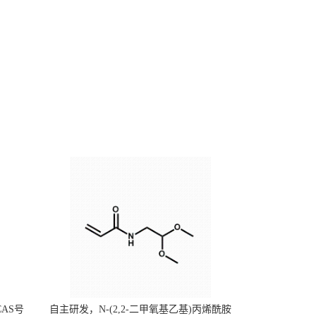
CAS号
自主研发，N-(2,2-二甲氧基乙基)丙烯酰胺