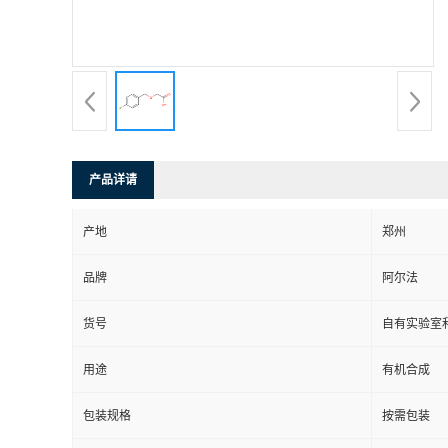
系
方
式
产品详请
在
产地
郑州
线
品牌
阿尔法
留
货号
自有实验室和
言
用途
有机合成
包装规格
按需包装