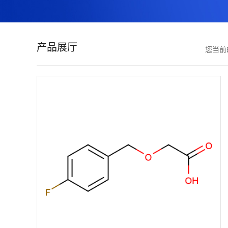
证
书
产品展厅
您当前
荣
誉
产
品
展
厅
联