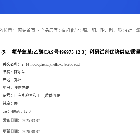
的位置：
网站首页
>
产品展厅
>
有机化学
>
醇、酮、酯、酚、醚
>
(对 -
(对 - 氟苄氧基)乙酸CAS号496975-12-3；科研试剂优势供应/质
英文名称：
2-[(4-fluorophenyl)methoxy]acetic acid
品牌：
阿尔法
产地：
郑州
型号：
按需包装
货号：
自有实验室和工厂,质优价廉...
纯度：
98
cas：
496975-12-3
发布日期：
2025-03-07
更新日期：
2026-08-07