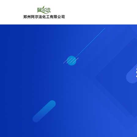
公
司
首
页
公
司
介
绍