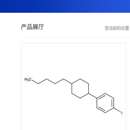
证
书
产品展厅
您当前的位
荣
誉
产
品
展
厅
联