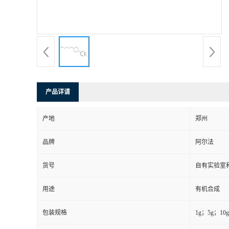
系
方
式
产品详请
在
产地
郑州
线
品牌
阿尔法
留
货号
自有实验室和
言
用途
有机合成
包装规格
1g；5g；10