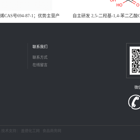
CAS号694-87-1；优势主营产
自主研发 2,5-二羟基-1,4-苯二乙酸
，现货直发，大小包装均可
5488-16-4；公斤级现货优势供应
障，价格优惠，欢迎咨询！百公斤
联系我们
联系方式
在线留言
微
L
技术支持：
盖德化工网
食品商务网