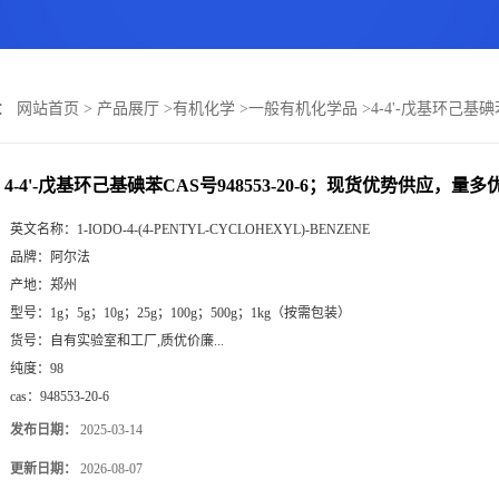
置：
网站首页
>
产品展厅
>
有机化学
>
一般有机化学品
>
4-4'-戊基环己基
4-4'-戊基环己基碘苯CAS号948553-20-6；现货优势供应，
英文名称：
1-IODO-4-(4-PENTYL-CYCLOHEXYL)-BENZENE
品牌：
阿尔法
产地：
郑州
型号：
1g；5g；10g；25g；100g；500g；1kg（按需包装）
货号：
自有实验室和工厂,质优价廉...
纯度：
98
cas：
948553-20-6
发布日期：
2025-03-14
更新日期：
2026-08-07