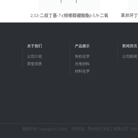
2,12-二叔丁基-7-(频哪醇硼酸酯)-5,9-二氧
苯并环丁烯
杂-13b-硼萘并[3,2,1-de]蒽CAS号2648896-
品
28-8；优势供应，可按需分装，实验室现货
直发
关于我们
产品展示
新闻资讯
公司介绍
有机化学
公司新闻
荣誉资质
光电材料
材料化学
版权所有 Copyright (©) 2026
（阿尔法）郑州阿尔法化工有限公司
XM