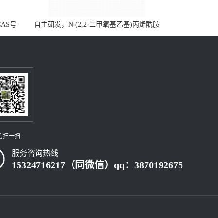
CAS号
自主研发，N-(2,2-二甲氧基乙基)丙烯酰胺
，质量保
CAS号49707-23-5；丙烯酰胺类单体优势供
级可供应
应，公斤级现货，质量保障，量多优惠，欢
迎咨询！
信扫一扫
服务咨询热线
15324716217（同微信）qq：3870192675