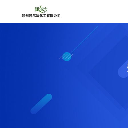
公
司
首
页
公
司
介
绍