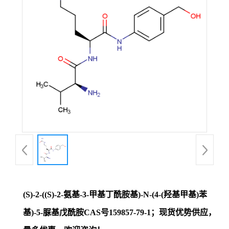
证
书
荣
誉
产
品
展
(S)-2-((S)-2-氨基-3-甲基丁酰胺基)-N-(4-(羟基甲基)苯
厅
基)-5-脲基戊酰胺CAS号159857-79-1；现货优势供应，
联