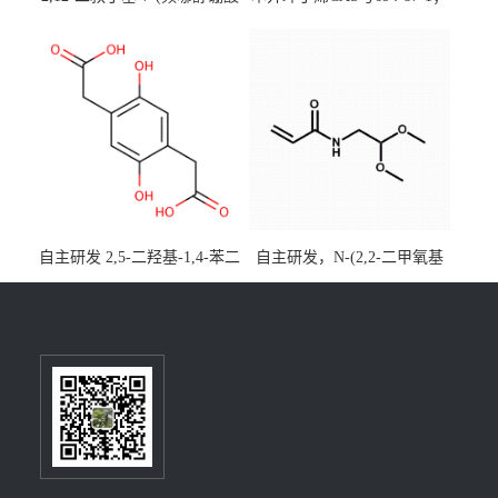
酯)-5,9-二氧杂-13b-硼萘并
优势主营产品，现货直发，
[3,2,1-de]蒽CAS号2648896-
大小包装均可
28-8；优势供应，可按需分
装，实验室现货直发
自主研发 2,5-二羟基-1,4-苯二
自主研发，N-(2,2-二甲氧基
乙酸CAS号5488-16-4；公斤
乙基)丙烯酰胺CAS号49707-
级现货优势供应，质量保
23-5；丙烯酰胺类单体优势供
障，价格优惠，欢迎咨询！
应，公斤级现货，质量保
百公斤级可供应
障，量多优惠，欢迎咨询！