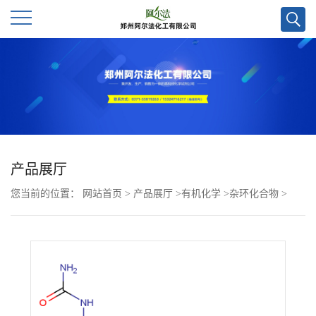
公
司
首
页
产品展厅
您当前的位置：
网站首页
>
产品展厅
>
有机化学
>
杂环化合物
>
公
(S)-2-((S)-2-氨基-3-甲基丁酰胺基)-N-(4-(羟基甲基)苯基)-5-脲基戊酰
司
胺CAS号159857-79-1；现货优势供应，量多优惠，欢迎咨询！
介
绍