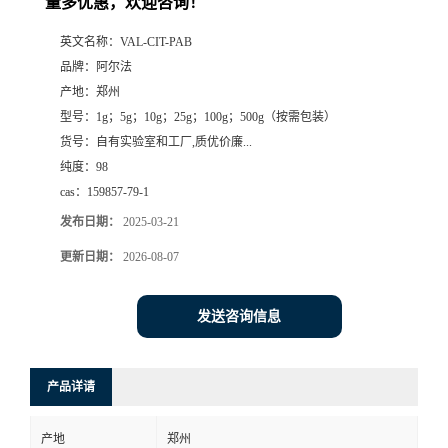
量多优惠，欢迎咨询！
系
英文名称：
VAL-CIT-PAB
品牌：
阿尔法
方
产地：
郑州
型号：
1g；5g；10g；25g；100g；500g（按需包装）
式
货号：
自有实验室和工厂,质优价廉...
纯度：
98
在
cas：
159857-79-1
发布日期：
2025-03-21
线
更新日期：
2026-08-07
留
发送咨询信息
言
产品详请
产地
郑州