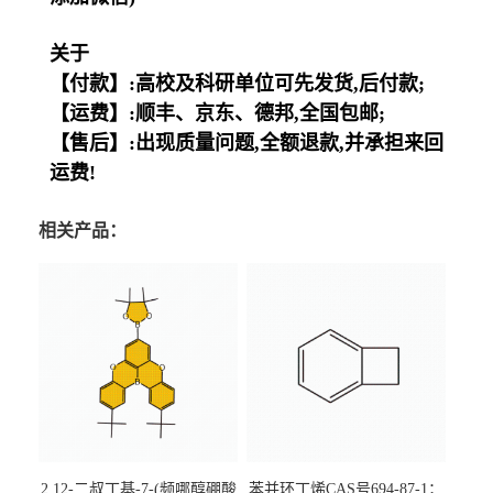
关于
【付款】:高校及科研单位可先发货,后付款;
【运费】:顺丰、京东、德邦,全国包邮;
【售后】:出现质量问题,全额退款,并承担来回
运费!
相关产品：
2,12-二叔丁基-7-(频哪醇硼酸
苯并环丁烯CAS号694-87-1；