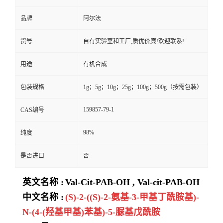
品牌
阿尔法
货号
自有实验室和工厂,质优价廉!欢迎联系!
用途
有机合成
包装规格
1g；5g；10g；25g；100g；500g（按需包装）
159857-79-1
CAS编号
98%
纯度
是否进口
否
英文名称 :
Val-Cit-PAB-OH , Val-cit-PAB-OH
中文名称 :
(S)-2-((S)-2-氨基-3-甲基丁酰胺基)-
N-(4-(羟基甲基)苯基)-5-脲基戊酰胺