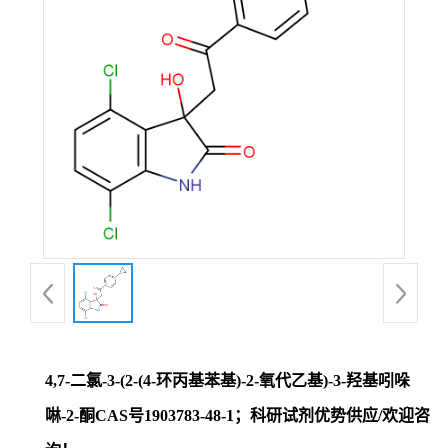
证
书
荣
誉
产
品
展
4,7-二氯-3-(2-(4-环丙基苯基)-2-氧代乙基)-3-羟基吲哚
厅
啉-2-酮CAS号1903783-48-1；科研试剂优势供应/欢迎咨
联