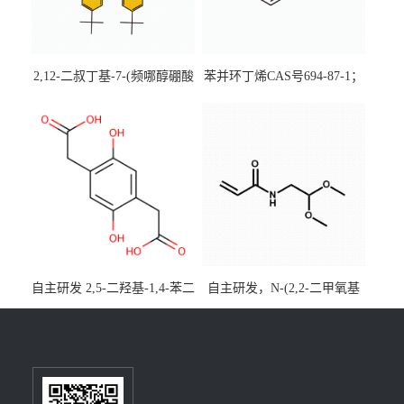
2,12-二叔丁基-7-(频哪醇硼酸
苯并环丁烯CAS号694-87-1；
酯)-5,9-二氧杂-13b-硼萘并
优势主营产品，现货直发，
[3,2,1-de]蒽CAS号2648896-
大小包装均可
28-8；优势供应，可按需分
装，实验室现货直发
自主研发 2,5-二羟基-1,4-苯二
自主研发，N-(2,2-二甲氧基
乙酸CAS号5488-16-4；公斤
乙基)丙烯酰胺CAS号49707-
级现货优势供应，质量保
23-5；丙烯酰胺类单体优势供
障，价格优惠，欢迎咨询！
应，公斤级现货，质量保
百公斤级可供应
障，量多优惠，欢迎咨询！