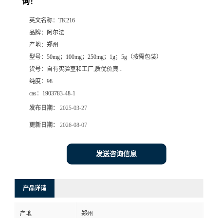
询！
系
英文名称：
TK216
品牌：
阿尔法
方
产地：
郑州
型号：
50mg；100mg；250mg；1g；5g（按需包装）
式
货号：
自有实验室和工厂,质优价廉...
纯度：
98
在
cas：
1903783-48-1
发布日期：
2025-03-27
线
更新日期：
2026-08-07
留
发送咨询信息
言
产品详请
产地
郑州