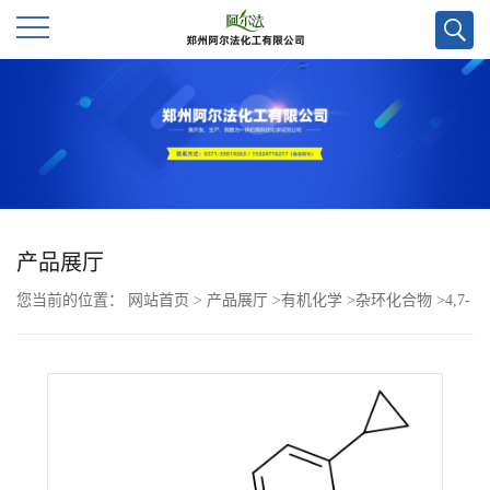
公
司
首
页
产品展厅
您当前的位置：
网站首页
>
产品展厅
>
有机化学
>
杂环化合物
>
4,7-
公
二氯-3-(2-(4-环丙基苯基)-2-氧代乙基)-3-羟基吲哚啉-2-酮CAS号
司
1903783-48-1；科研试剂优势供应/欢迎咨询！
介
绍