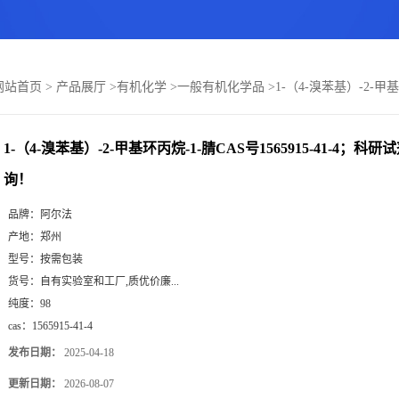
网站首页
>
产品展厅
>
有机化学
>
一般有机化学品
>
1-（4-溴苯基）-2-甲
1-（4-溴苯基）-2-甲基环丙烷-1-腈CAS号1565915-41-4
询！
品牌：
阿尔法
产地：
郑州
型号：
按需包装
货号：
自有实验室和工厂,质优价廉...
纯度：
98
cas：
1565915-41-4
发布日期：
2025-04-18
更新日期：
2026-08-07