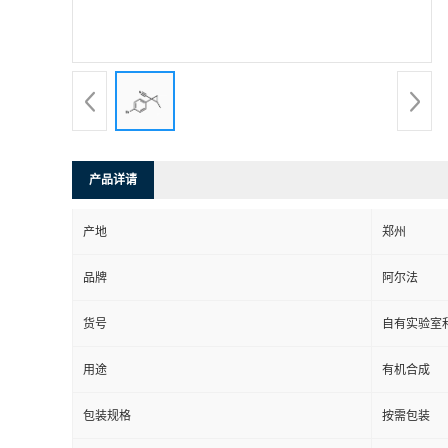
系
方
式
产品详请
在
产地
郑州
线
品牌
阿尔法
留
货号
自有实验室和
言
用途
有机合成
包装规格
按需包装