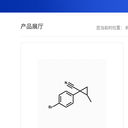
证
书
产品展厅
您当前的位置：
荣
誉
产
品
展
厅
联