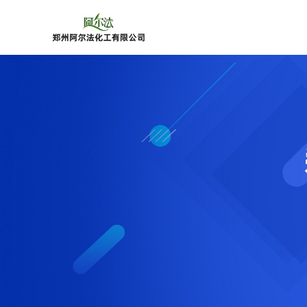
公
司
首
页
公
司
介
绍