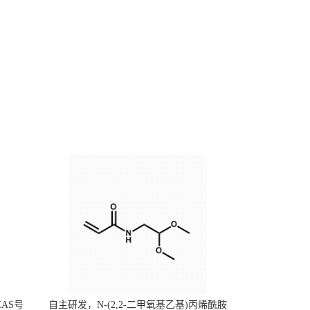
CAS号
自主研发，N-(2,2-二甲氧基乙基)丙烯酰胺