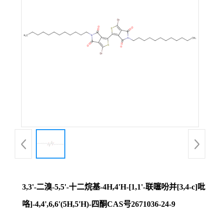
证
书
荣
誉
产
品
展
3,3'-二溴-5,5'-十二烷基-4H,4'H-[1,1'-联噻吩并[3,4-c]吡
厅
咯]-4,4',6,6'(5H,5'H)-四酮CAS号2671036-24-9
联