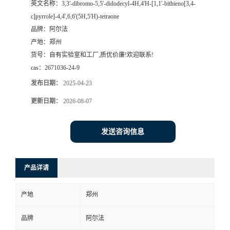
英文名称：
3,3'-dibromo-5,5'-didodecyl-4H,4'H-[1,1'-bithieno[3,4-
c]pyrrole]-4,4',6,6'(5H,5'H)-tetraone
系
品牌：
阿尔法
产地：
郑州
方
货号：
自有实验室和工厂,质优价廉!欢迎联系!
cas：
2671036-24-9
式
发布日期：
2025-04-23
在
更新日期：
2026-08-07
线
发送咨询信息
留
产品详请
言
产地
郑州
品牌
阿尔法