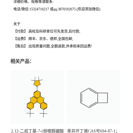
详细价格、规格等请联系:
电话/微信:15324716217 或qq:3870192675 (欢迎添加微信)
关于
【付款】:高校及科研单位可先发货,后付款;
【运费】:顺丰、京东、德邦,全国包邮;
【售后】:出现质量问题,全额退款,并承担来回运费!
相关产品：
2,12-二叔丁基-7-(频哪醇硼酸
苯并环丁烯CAS号694-87-1；