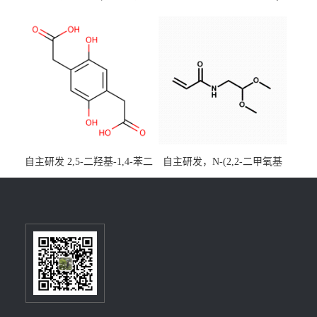
酯)-5,9-二氧杂-13b-硼萘并
优势主营产品，现货直发，
[3,2,1-de]蒽CAS号2648896-
大小包装均可
28-8；优势供应，可按需分
装，实验室现货直发
自主研发 2,5-二羟基-1,4-苯二
自主研发，N-(2,2-二甲氧基
乙酸CAS号5488-16-4；公斤
乙基)丙烯酰胺CAS号49707-
级现货优势供应，质量保
23-5；丙烯酰胺类单体优势供
障，价格优惠，欢迎咨询！
应，公斤级现货，质量保
百公斤级可供应
障，量多优惠，欢迎咨询！