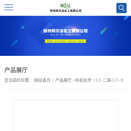
公
司
首
页
产品展厅
您当前的位置：
网站首页
>
产品展厅
>
有机化学
>
3,3'-二溴-5,5'-十
公
二烷基-4H,4'H-[1,1'-联噻吩并[3,4-c]吡咯]-4,4',6,6'(5H,5'H)-四酮CAS
司
号2671036-24-9
介
绍