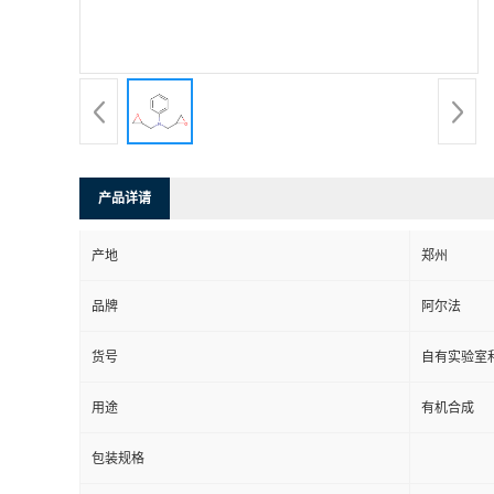
系
方
式
产品详请
在
产地
郑州
线
品牌
阿尔法
留
货号
自有实验室和
言
用途
有机合成
包装规格