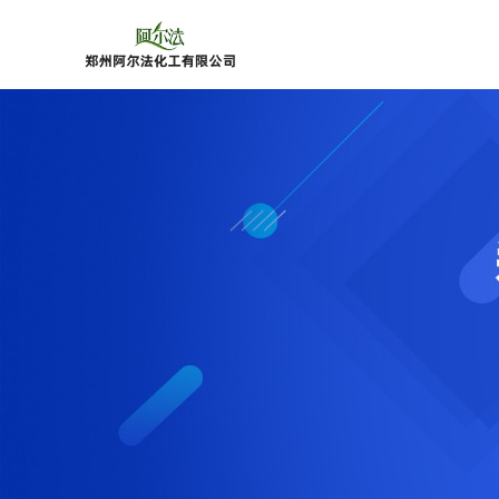
公
司
首
页
公
司
介
绍