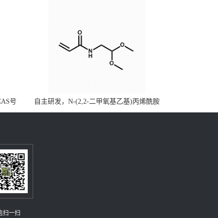
CAS号
自主研发，N-(2,2-二甲氧基乙基)丙烯酰胺
，质量保
CAS号49707-23-5；丙烯酰胺类单体优势供
级可供应
应，公斤级现货，质量保障，量多优惠，欢
迎咨询！
信扫一扫