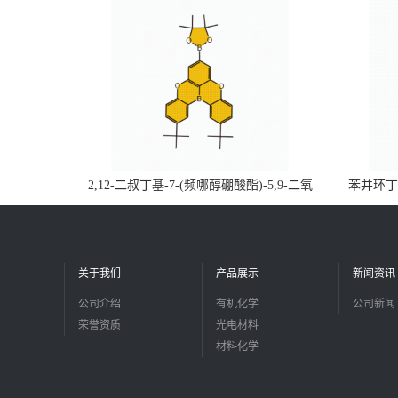
2,12-二叔丁基-7-(频哪醇硼酸酯)-5,9-二氧
苯并环丁烯
杂-13b-硼萘并[3,2,1-de]蒽CAS号2648896-
品
28-8；优势供应，可按需分装，实验室现货
直发
关于我们
产品展示
新闻资讯
公司介绍
有机化学
公司新闻
荣誉资质
光电材料
材料化学