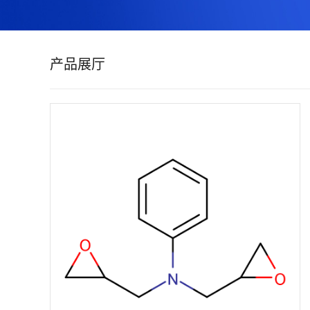
证
书
产品展厅
荣
誉
产
品
展
厅
联