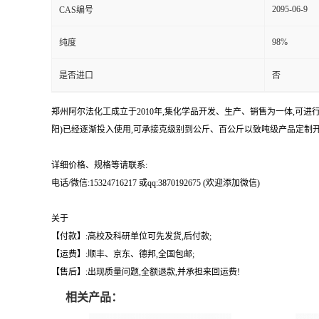
2095-06-9
CAS编号
98%
纯度
是否进口
否
郑州阿尔法化工成立于2010年,集化学品开发、生产、销售为一体,可
阳)已经逐渐投入使用,可承接克级别到公斤、百公斤以致吨级产品定制开
详细价格、规格等请联系:
电话/微信:15324716217 或qq:3870192675 (欢迎添加微信)
关于
【付款】:高校及科研单位可先发货,后付款;
【运费】:顺丰、京东、德邦,全国包邮;
【售后】:出现质量问题,全额退款,并承担来回运费!
相关产品：