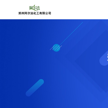
公
司
首
页
公
司
介
绍