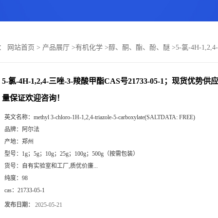
置：
网站首页
>
产品展厅
>
有机化学
>
醇、酮、酯、酚、醚
>
5-氯-4H-1,
5-氯-4H-1,2,4-三唑-3-羧酸甲酯CAS号21733-05-1；现货
量保证欢迎咨询！
英文名称：
methyl 3-chloro-1H-1,2,4-triazole-5-carboxylate(SALTDATA: FREE)
品牌：
阿尔法
产地：
郑州
型号：
1g；5g；10g；25g；100g；500g（按需包装）
货号：
自有实验室和工厂,质优价廉...
纯度：
98
cas：
21733-05-1
发布日期：
2025-05-21