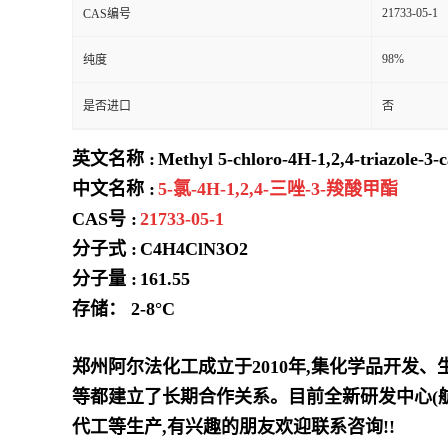
21733-05-1
CAS编号
98%
纯度
是否进口
否
英文名称 :
Methyl 5-chloro-4H-1,2,4-triazole-3-
中文名称 :
5-氯-4H-1,2,4-三唑-3-羧酸甲酯
CAS号 :
21733-05-1
分子式 :
C4H4ClN3O2
分子量 :
161.55
存储： 2-8°C
郑州阿尔法化工成立于2010年,集化学品开发
等都建立了长期合作关系。目前全新研发中心(
代工等生产,有兴趣的朋友欢迎联系咨询!!