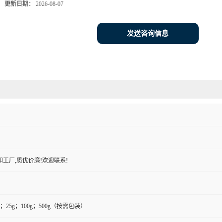
更新日期：
2026-08-07
发送咨询信息
工厂,质优价廉!欢迎联系!
0g；25g；100g；500g（按需包装）