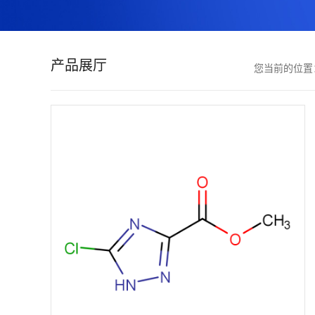
证
书
产品展厅
您当前的位
荣
誉
产
品
展
厅
联