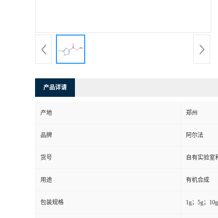
系
方
式
产品详请
在
产地
郑州
线
品牌
阿尔法
留
货号
自有实验室和
言
用途
有机合成
包装规格
1g；5g；1