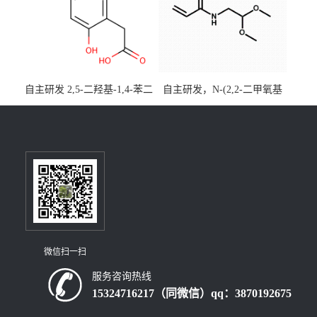
自主研发 2,5-二羟基-1,4-苯二
自主研发，N-(2,2-二甲氧基
乙酸CAS号5488-16-4；公斤
乙基)丙烯酰胺CAS号49707-
级现货优势供应，质量保
23-5；丙烯酰胺类单体优势供
障，价格优惠，欢迎咨询！
应，公斤级现货，质量保
百公斤级可供应
障，量多优惠，欢迎咨询！
微信扫一扫
服务咨询热线
15324716217（同微信）qq：3870192675