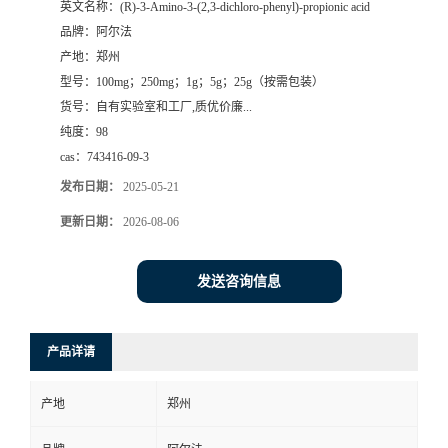
英文名称：
(R)-3-Amino-3-(2,3-dichloro-phenyl)-propionic acid
品牌：
阿尔法
系
产地：
郑州
型号：
100mg；250mg；1g；5g；25g（按需包装）
方
货号：
自有实验室和工厂,质优价廉...
纯度：
98
式
cas：
743416-09-3
在
发布日期：
2025-05-21
更新日期：
2026-08-06
线
发送咨询信息
留
言
产品详请
产地
郑州