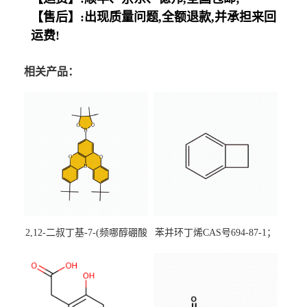
【售后】:出现质量问题,全额退款,并承担来回
运费!
相关产品：
2,12-二叔丁基-7-(频哪醇硼酸
苯并环丁烯CAS号694-87-1；
酯)-5,9-二氧杂-13b-硼萘并
优势主营产品，现货直发，
[3,2,1-de]蒽CAS号2648896-
大小包装均可
28-8；优势供应，可按需分
装，实验室现货直发