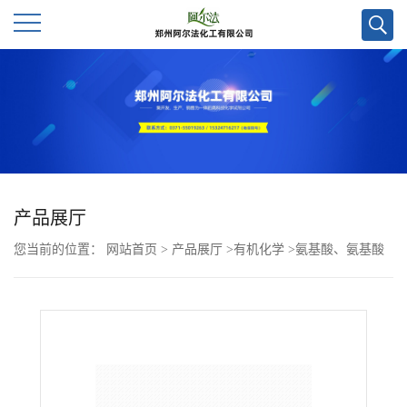
公
司
首
页
产品展厅
您当前的位置：
网站首页
>
产品展厅
>
有机化学
>
氨基酸、氨基酸
公
及其衍生物
>
(R)-3-氨基-3-(2,3-二氯苯基)丙酸CAS号743416-09-3；
司
现货优势供应，郑州直发，质量保证欢迎咨询！
介
绍