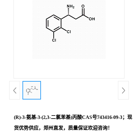
证
书
荣
誉
产
品
展
(R)-3-氨基-3-(2,3-二氯苯基)丙酸CAS号743416-09-3；现
厅
货优势供应，郑州直发，质量保证欢迎咨询！
联