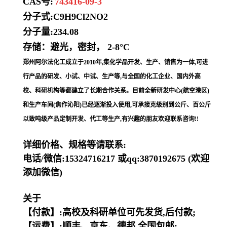
CAS号:
743416-09-3
分子式:
C9H9Cl2NO2
分子量:
234.08
存储：避光，密封， 2-8°C
郑州阿尔法化工成立于2010年,集化学品开发、生产、销售为一体,可进
行产品的研发、小试、中试、生产等,与全国的化工企业、国内外高
校、科研机构等都建立了长期合作关系。目前全新研发中心(航空港区)
和生产车间(焦作沁阳)已经逐渐投入使用,可承接克级别到公斤、百公斤
以致吨级产品定制开发、代工等生产,有兴趣的朋友欢迎联系咨询!!
详细价格、规格等请联系:
电话/微信:15324716217 或qq:3870192675 (欢迎
添加微信)
关于
【付款】:高校及科研单位可先发货,后付款;
【运费】:顺丰、京东、德邦,全国包邮;