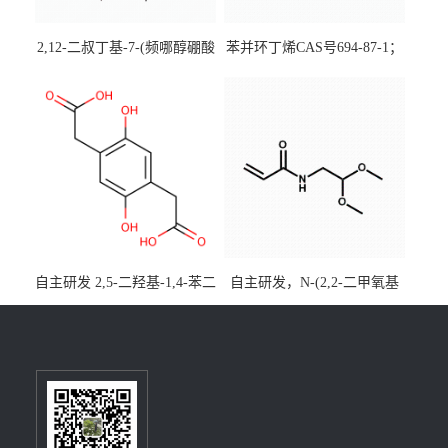
2,12-二叔丁基-7-(频哪醇硼酸
苯并环丁烯CAS号694-87-1；
酯)-5,9-二氧杂-13b-硼萘并
优势主营产品，现货直发，
[3,2,1-de]蒽CAS号2648896-
大小包装均可
28-8；优势供应，可按需分
装，实验室现货直发
自主研发 2,5-二羟基-1,4-苯二
自主研发，N-(2,2-二甲氧基
乙酸CAS号5488-16-4；公斤
乙基)丙烯酰胺CAS号49707-
级现货优势供应，质量保
23-5；丙烯酰胺类单体优势供
障，价格优惠，欢迎咨询！
应，公斤级现货，质量保
百公斤级可供应
障，量多优惠，欢迎咨询！