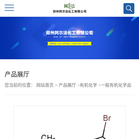
公
司
首
页
产品展厅
您当前的位置：
网站首页
>
产品展厅
>
有机化学
>
一般有机化学品
公
>
4-(3-溴苯基)-3-甲基-1H-吡唑-5-胺cas号1309887-73-7；科研试剂优
司
势供应，欢迎咨询！
介
绍