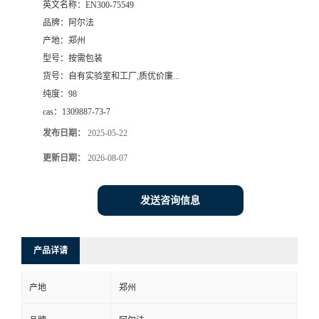
英文名称：
EN300-75549
品牌：
阿尔法
系
产地：
郑州
型号：
按需包装
方
货号：
自有实验室和工厂,质优价廉...
纯度：
98
式
cas：
1309887-73-7
在
发布日期：
2025-05-22
更新日期：
2026-08-07
线
发送咨询信息
留
言
产品详请
产地
郑州