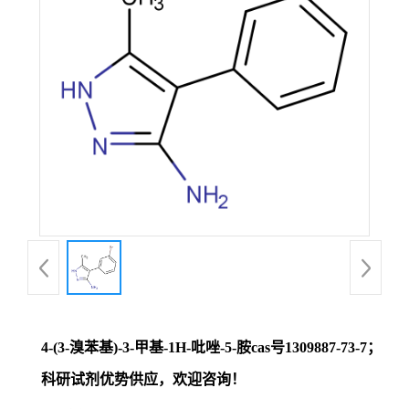
证
书
荣
誉
产
品
展
4-(3-溴苯基)-3-甲基-1H-吡唑-5-胺cas号1309887-73-7；
厅
科研试剂优势供应，欢迎咨询！
联