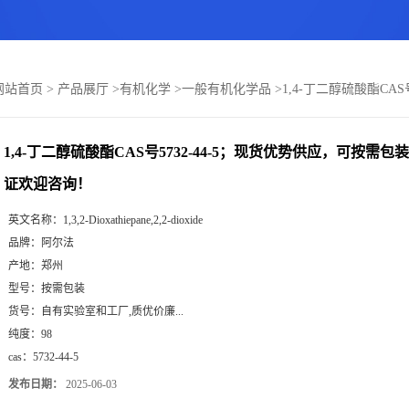
网站首页
>
产品展厅
>
有机化学
>
一般有机化学品
>
1,4-丁二醇硫酸酯CA
1,4-丁二醇硫酸酯CAS号5732-44-5；现货优势供应，可按
证欢迎咨询！
英文名称：
1,3,2-Dioxathiepane,2,2-dioxide
品牌：
阿尔法
产地：
郑州
型号：
按需包装
货号：
自有实验室和工厂,质优价廉...
纯度：
98
cas：
5732-44-5
发布日期：
2025-06-03