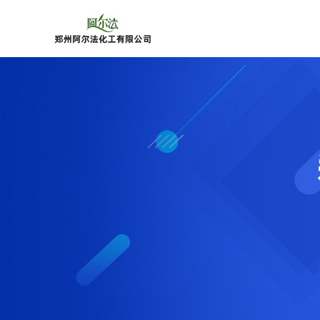
公
司
首
页
公
司
介
绍