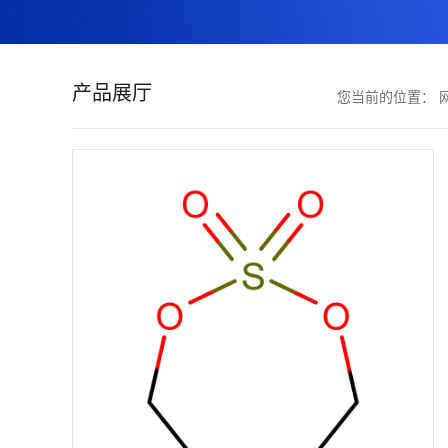
证
书
产品展厅
您当前的位置：
荣
誉
产
品
展
厅
联