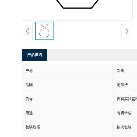
系
方
式
产品详请
在
产地
郑州
线
品牌
阿尔法
留
货号
自有实验室和
言
用途
有机合成
包装规格
按需包装