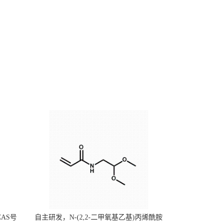
CAS号
自主研发，N-(2,2-二甲氧基乙基)丙烯酰胺