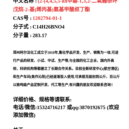
中文名称 :
(2-(4,4,5,5-四甲基-1,3,2-二氧硼杂环
戊烷-2-基)烯丙基)氨基甲酸叔丁酯
CAS号 :
1202794-01-1
分子式 :
C14H26BNO4
分子量 :
283.17
郑州阿尔法化工成立于2010年,集化学品开发、生产、销售为一体,可进
行产品的研发、小试、中试、生产等,与全国的化工企业、国内外高
校、科研机构等都建立了长期合作关系。目前全新研发中心(航空港区)
和生产车间(焦作沁阳)已经逐渐投入使用,可承接克级别到公斤、百公斤
以致吨级产品定制开发、代工等生产,有兴趣的朋友欢迎联系咨询!!
详细价格、规格等请联系:
电话/微信:15324716217 或qq:3870192675 (欢迎
添加微信)