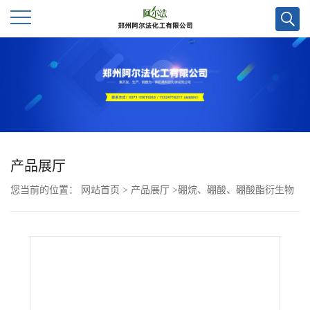
公
司
首
页
产品展厅
您当前的位置：
网站首页
>
产品展厅
>
硼烷、硼酸、硼酸酯衍生物
公
>
N-BOC-2-(4,4,5,5-四甲基-1,3,2-二氧杂戊硼烷-2-基)烯丙胺CAS号
司
1202794-01-1；现货优势供应，可按需包装，郑州直发，质量保证欢
介
迎咨询！
绍