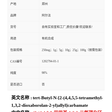
产地
郑州
品牌
阿尔法
货号
自有实验室和工厂,质优价廉!欢迎联系!
用途
有机合成
包装规格
250mg；1g；5g；10g；25g；100g（按需包装）
1202794-01-1
CAS编号
98%
纯度
是否进口
否
英文名称 :
tert-Butyl-N-[2-(4,4,5,5-tetramethyl-
1,3,2-dioxaborolan-2-yl)allyl]carbamate