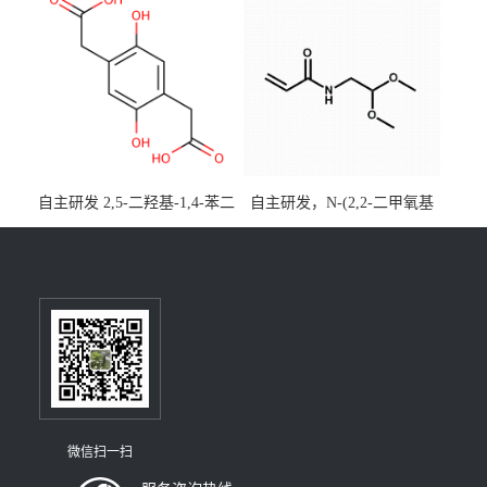
[3,2,1-de]蒽CAS号2648896-
大小包装均可
28-8；优势供应，可按需分
装，实验室现货直发
自主研发 2,5-二羟基-1,4-苯二
自主研发，N-(2,2-二甲氧基
乙酸CAS号5488-16-4；公斤
乙基)丙烯酰胺CAS号49707-
级现货优势供应，质量保
23-5；丙烯酰胺类单体优势供
障，价格优惠，欢迎咨询！
应，公斤级现货，质量保
百公斤级可供应
障，量多优惠，欢迎咨询！
微信扫一扫