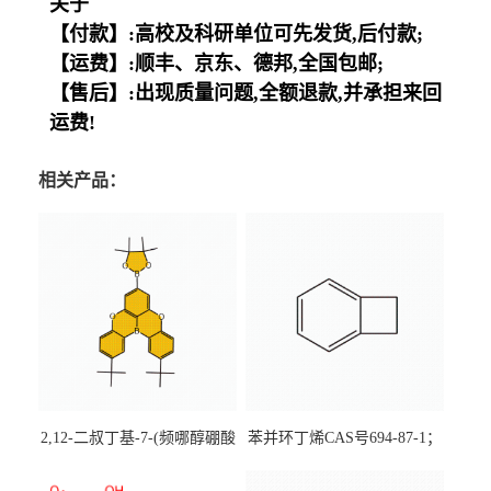
关于
【付款】:高校及科研单位可先发货,后付款;
【运费】:顺丰、京东、德邦,全国包邮;
【售后】:出现质量问题,全额退款,并承担来回
运费!
相关产品：
2,12-二叔丁基-7-(频哪醇硼酸
苯并环丁烯CAS号694-87-1；
酯)-5,9-二氧杂-13b-硼萘并
优势主营产品，现货直发，