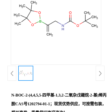
证
书
荣
誉
产
品
展
N-BOC-2-(4,4,5,5-四甲基-1,3,2-二氧杂戊硼烷-2-基)烯丙
厅
胺CAS号1202794-01-1；现货优势供应，可按需包装，
联