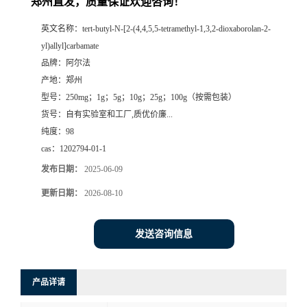
郑州直发，质量保证欢迎咨询！
系
英文名称：
tert-butyl-N-[2-(4,4,5,5-tetramethyl-1,3,2-dioxaborolan-2-
yl)allyl]carbamate
方
品牌：
阿尔法
产地：
郑州
式
型号：
250mg；1g；5g；10g；25g；100g（按需包装）
货号：
自有实验室和工厂,质优价廉...
在
纯度：
98
cas：
1202794-01-1
线
发布日期：
2025-06-09
更新日期：
2026-08-10
留
言
发送咨询信息
产品详请