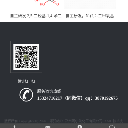
自主研发 2,5-二羟基-1,4-苯二
自主研发，N-(2,2-二甲氧基
乙酸CAS号5488-16-4；公斤
乙基)丙烯酰胺CAS号49707-
级现货优势供应，质量保
23-5；丙烯酰胺类单体优势供
障，价格优惠，欢迎咨询！
应，公斤级现货，质量保
百公斤级可供应
障，量多优惠，欢迎咨询！
微信扫一扫
服务咨询热线
15324716217（同微信）qq：3870192675
版权所有 Copyright (©) 2026
（阿尔法）郑州阿尔法化工有限公司
XML
技术支