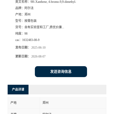
英文名称：
9H-Xanthene, 4-bromo-9,9-dimethyl-
品牌：
阿尔法
系
产地：
郑州
型号：
按需包装
方
货号：
自有实验室和工厂,质优价廉...
纯度：
98
式
cas：
1632483-08-9
在
发布日期：
2025-06-10
更新日期：
2026-08-07
线
发送咨询信息
留
言
产品详请
产地
郑州