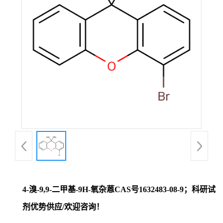
证
书
荣
誉
产
品
展
4-溴-9,9-二甲基-9H-氧杂蒽CAS号1632483-08-9；科研试
厅
剂优势供应/欢迎咨询！
联