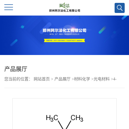
公
司
首
页
产品展厅
您当前的位置：
网站首页
>
产品展厅
>
材料化学
>
光电材料
>
4-
公
溴-9,9-二甲基-9H-氧杂蒽CAS号1632483-08-9；科研试剂优势供应/欢
司
迎咨询！
介
绍