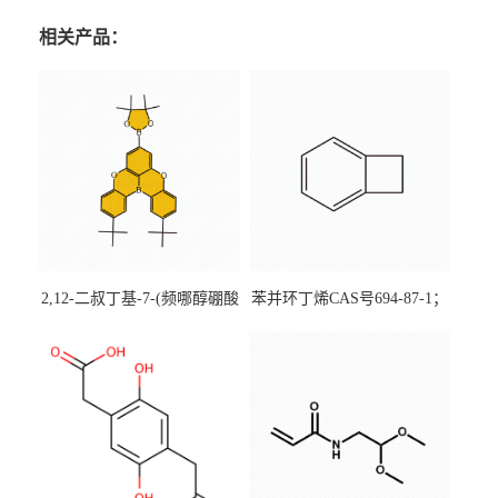
相关产品：
2,12-二叔丁基-7-(频哪醇硼酸
苯并环丁烯CAS号694-87-1；
酯)-5,9-二氧杂-13b-硼萘并
优势主营产品，现货直发，
[3,2,1-de]蒽CAS号2648896-
大小包装均可
28-8；优势供应，可按需分
装，实验室现货直发