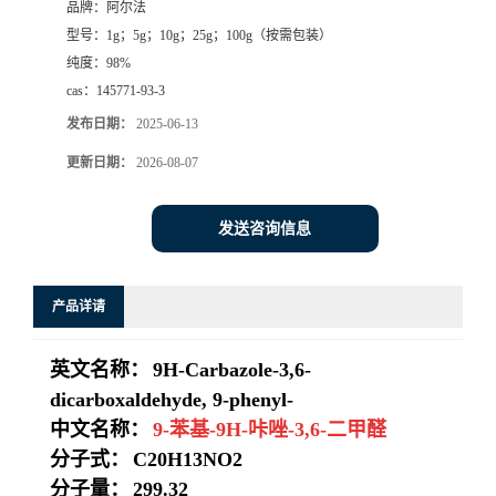
品牌：
阿尔法
型号：
1g；5g；10g；25g；100g（按需包装）
系
纯度：
98%
cas：
145771-93-3
方
发布日期：
2025-06-13
式
更新日期：
2026-08-07
在
发送咨询信息
线
产品详请
留
英文名称：
9H-Carbazole-3,6-
言
dicarboxaldehyde, 9-phenyl-
中文名称：
9-苯基-9H-咔唑-3,6-二甲醛
分子式：
C20H13NO2
分子量：
299.32