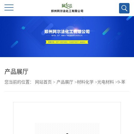
公
司
首
页
产品展厅
您当前的位置：
网站首页
>
产品展厅
>
材料化学
>
光电材料
>
9-苯
公
基-9H-咔唑-3,6-二甲醛CAS号145771-93-3；优势供应，可按需包
司
装，郑州直发，质量保证欢迎咨询！
介
绍