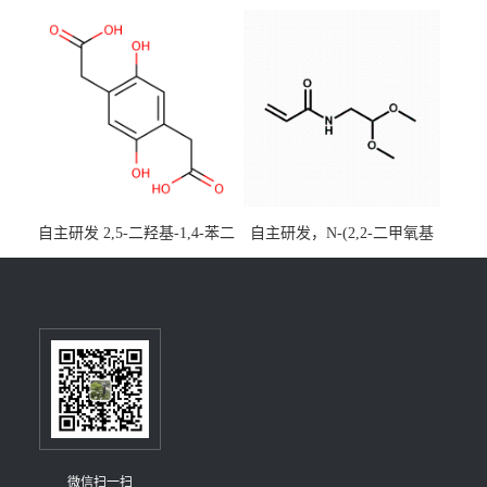
酯)-5,9-二氧杂-13b-硼萘并
优势主营产品，现货直发，
[3,2,1-de]蒽CAS号2648896-
大小包装均可
28-8；优势供应，可按需分
装，实验室现货直发
自主研发 2,5-二羟基-1,4-苯二
自主研发，N-(2,2-二甲氧基
乙酸CAS号5488-16-4；公斤
乙基)丙烯酰胺CAS号49707-
级现货优势供应，质量保
23-5；丙烯酰胺类单体优势供
障，价格优惠，欢迎咨询！
应，公斤级现货，质量保
百公斤级可供应
障，量多优惠，欢迎咨询！
微信扫一扫