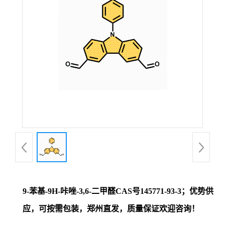
证
书
荣
誉
产
品
展
9-苯基-9H-咔唑-3,6-二甲醛CAS号145771-93-3；优势供
厅
应，可按需包装，郑州直发，质量保证欢迎咨询！
联